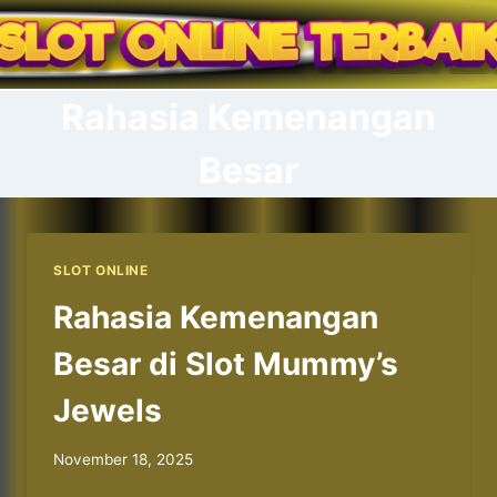
Skip
to
content
Rahasia Kemenangan
Besar
SLOT ONLINE
Rahasia Kemenangan
Besar di Slot Mummy’s
Jewels
November 18, 2025