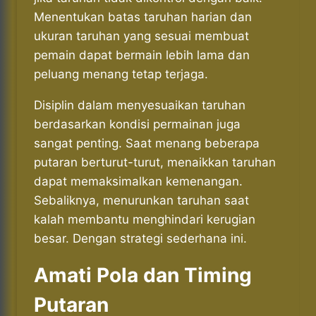
Menentukan batas taruhan harian dan
ukuran taruhan yang sesuai membuat
pemain dapat bermain lebih lama dan
peluang menang tetap terjaga.
Disiplin dalam menyesuaikan taruhan
berdasarkan kondisi permainan juga
sangat penting. Saat menang beberapa
putaran berturut-turut, menaikkan taruhan
dapat memaksimalkan kemenangan.
Sebaliknya, menurunkan taruhan saat
kalah membantu menghindari kerugian
besar. Dengan strategi sederhana ini.
Amati Pola dan Timing
Putaran