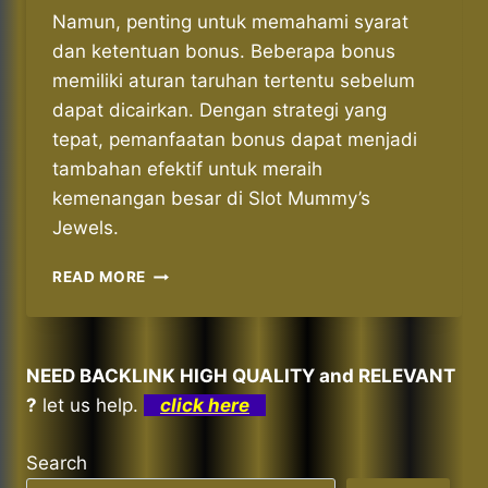
Namun, penting untuk memahami syarat
dan ketentuan bonus. Beberapa bonus
memiliki aturan taruhan tertentu sebelum
dapat dicairkan. Dengan strategi yang
tepat, pemanfaatan bonus dapat menjadi
tambahan efektif untuk meraih
kemenangan besar di Slot Mummy’s
Jewels.
RAHASIA
READ MORE
KEMENANGAN
BESAR
DI
SLOT
NEED BACKLINK HIGH QUALITY and RELEVANT
MUMMY’S
?
let us help.
click here
JEWELS
Search