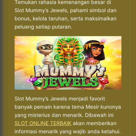
Temukan rahasia kemenangan besar di
Slot Mummy’s Jewels, pahami simbol dan
bonus, kelola taruhan, serta maksimalkan
peluang setiap putaran.
Slot Mummy’s Jewels menjadi favorit
banyak pemain karena tema Mesir kunonya
yang misterius dan menarik. Dibawah ini
SLOT ONLINE TERBAIK
akan memberikan
informasi menarik yang wajib anda ketahui.