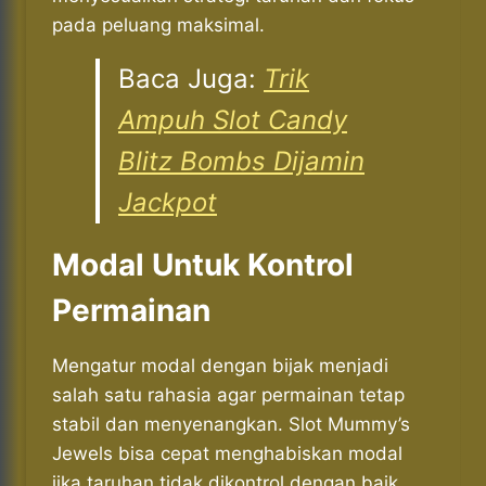
pada peluang maksimal.
Baca Juga:
Trik
Ampuh Slot Candy
Blitz Bombs Dijamin
Jackpot
Modal Untuk Kontrol
Permainan
Mengatur modal dengan bijak menjadi
salah satu rahasia agar permainan tetap
stabil dan menyenangkan. Slot Mummy’s
Jewels bisa cepat menghabiskan modal
jika taruhan tidak dikontrol dengan baik.