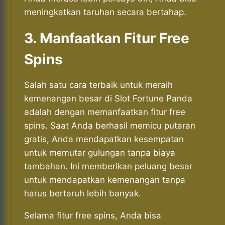
meningkatkan taruhan secara bertahap.
3. Manfaatkan Fitur Free
Spins
Salah satu cara terbaik untuk meraih
kemenangan besar di Slot Fortune Panda
adalah dengan memanfaatkan fitur free
spins. Saat Anda berhasil memicu putaran
gratis, Anda mendapatkan kesempatan
untuk memutar gulungan tanpa biaya
tambahan. Ini memberikan peluang besar
untuk mendapatkan kemenangan tanpa
harus bertaruh lebih banyak.
Selama fitur free spins, Anda bisa