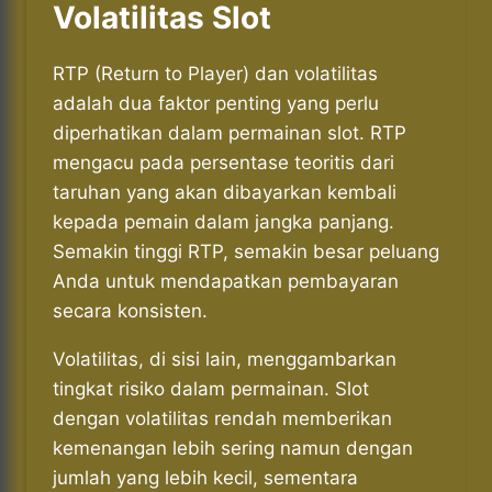
Volatilitas Slot
RTP (Return to Player) dan volatilitas
adalah dua faktor penting yang perlu
diperhatikan dalam permainan slot. RTP
mengacu pada persentase teoritis dari
taruhan yang akan dibayarkan kembali
kepada pemain dalam jangka panjang.
Semakin tinggi RTP, semakin besar peluang
Anda untuk mendapatkan pembayaran
secara konsisten.
Volatilitas, di sisi lain, menggambarkan
tingkat risiko dalam permainan. Slot
dengan volatilitas rendah memberikan
kemenangan lebih sering namun dengan
jumlah yang lebih kecil, sementara