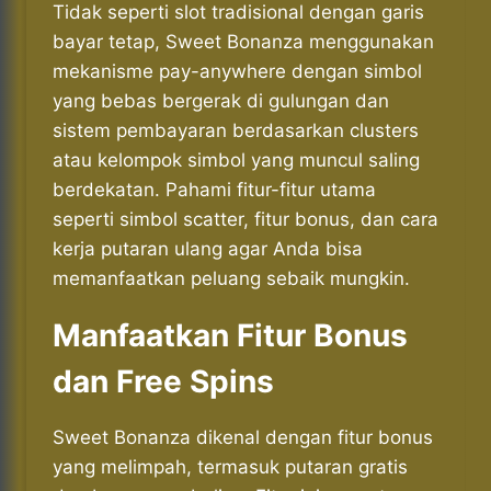
Tidak seperti slot tradisional dengan garis
bayar tetap, Sweet Bonanza menggunakan
mekanisme pay-anywhere dengan simbol
yang bebas bergerak di gulungan dan
sistem pembayaran berdasarkan clusters
atau kelompok simbol yang muncul saling
berdekatan. Pahami fitur-fitur utama
seperti simbol scatter, fitur bonus, dan cara
kerja putaran ulang agar Anda bisa
memanfaatkan peluang sebaik mungkin.
Manfaatkan Fitur Bonus
dan Free Spins
Sweet Bonanza dikenal dengan fitur bonus
yang melimpah, termasuk putaran gratis