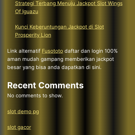
Strategi Terbang Menuju Jackpot Slot Wings
Of Iguazu
Kunci Keberuntungan Jackpot di Slot
Prosperity Lion
Link alternatif
Fusototo
daftar dan login 100%
aman mudah gampang memberikan jackpot
besar yang bisa anda dapatkan di sini.
Recent Comments
No comments to show.
slot demo pg
slot gacor