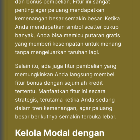
dan bonus pembelian. Fitur ini sangat
penting agar peluang mendapatkan
kemenangan besar semakin besar. Ketika
Anda mendapatkan simbol scatter cukup
banyak, Anda bisa memicu putaran gratis
yang memberi kesempatan untuk menang
tanpa mengeluarkan taruhan lagi.
Selain itu, ada juga fitur pembelian yang
memungkinkan Anda langsung membeli
fitur bonus dengan sejumlah kredit
tertentu. Manfaatkan fitur ini secara
strategis, terutama ketika Anda sedang
dalam tren kemenangan, agar peluang
besar berikutnya semakin terbuka lebar.
Kelola Modal dengan