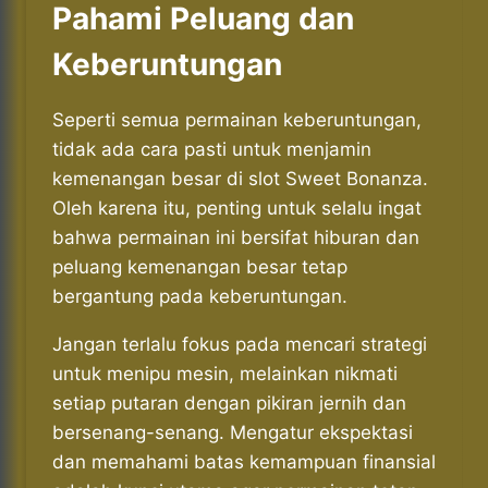
Pahami Peluang dan
Keberuntungan
Seperti semua permainan keberuntungan,
tidak ada cara pasti untuk menjamin
kemenangan besar di slot Sweet Bonanza.
Oleh karena itu, penting untuk selalu ingat
bahwa permainan ini bersifat hiburan dan
peluang kemenangan besar tetap
bergantung pada keberuntungan.
Jangan terlalu fokus pada mencari strategi
untuk menipu mesin, melainkan nikmati
setiap putaran dengan pikiran jernih dan
bersenang-senang. Mengatur ekspektasi
dan memahami batas kemampuan finansial