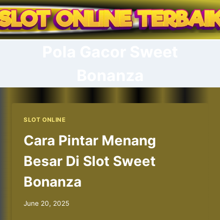
Skip
to
content
Pola Gacor Sweet
Bonanza
SLOT ONLINE
Cara Pintar Menang
Besar Di Slot Sweet
Bonanza
June 20, 2025