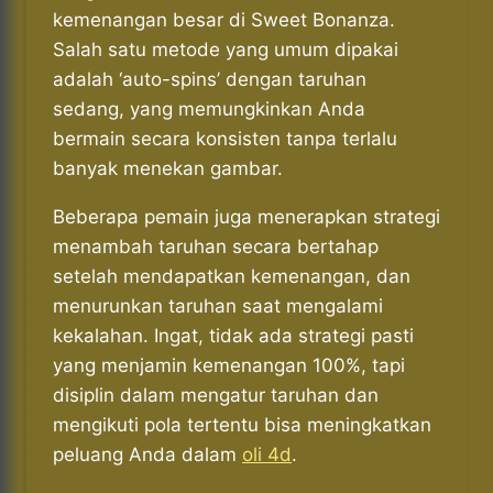
kemenangan besar di Sweet Bonanza.
Salah satu metode yang umum dipakai
adalah ‘auto-spins’ dengan taruhan
sedang, yang memungkinkan Anda
bermain secara konsisten tanpa terlalu
banyak menekan gambar.
Beberapa pemain juga menerapkan strategi
menambah taruhan secara bertahap
setelah mendapatkan kemenangan, dan
menurunkan taruhan saat mengalami
kekalahan. Ingat, tidak ada strategi pasti
yang menjamin kemenangan 100%, tapi
disiplin dalam mengatur taruhan dan
mengikuti pola tertentu bisa meningkatkan
peluang Anda dalam
oli 4d
.