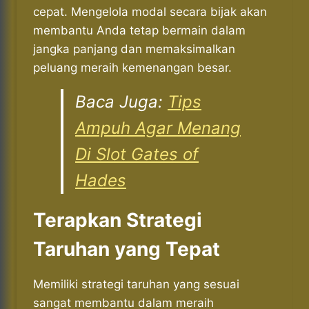
cepat. Mengelola modal secara bijak akan
membantu Anda tetap bermain dalam
jangka panjang dan memaksimalkan
peluang meraih kemenangan besar.
Baca Juga:
Tips
Ampuh Agar Menang
Di Slot Gates of
Hades
Terapkan Strategi
Taruhan yang Tepat
Memiliki strategi taruhan yang sesuai
sangat membantu dalam meraih