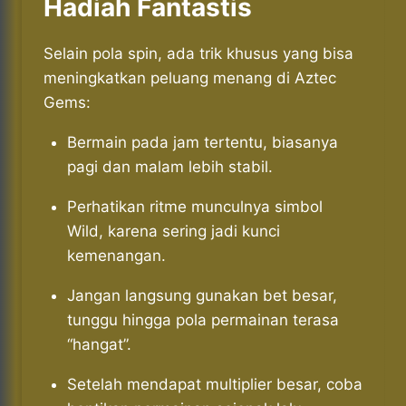
Hadiah Fantastis
Selain pola spin, ada trik khusus yang bisa
meningkatkan peluang menang di Aztec
Gems:
Bermain pada jam tertentu, biasanya
pagi dan malam lebih stabil.
Perhatikan ritme munculnya simbol
Wild, karena sering jadi kunci
kemenangan.
Jangan langsung gunakan bet besar,
tunggu hingga pola permainan terasa
“hangat”.
Setelah mendapat multiplier besar, coba