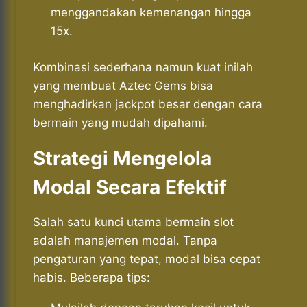
menggandakan kemenangan hingga
15x.
Kombinasi sederhana namun kuat inilah
yang membuat Aztec Gems bisa
menghadirkan jackpot besar dengan cara
bermain yang mudah dipahami.
Strategi Mengelola
Modal Secara Efektif
Salah satu kunci utama bermain slot
adalah manajemen modal. Tanpa
pengaturan yang tepat, modal bisa cepat
habis. Beberapa tips: