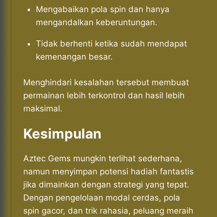
Mengabaikan pola spin dan hanya
mengandalkan keberuntungan.
Tidak berhenti ketika sudah mendapat
kemenangan besar.
Menghindari kesalahan tersebut membuat
permainan lebih terkontrol dan hasil lebih
maksimal.
Kesimpulan
Aztec Gems mungkin terlihat sederhana,
namun menyimpan potensi hadiah fantastis
jika dimainkan dengan strategi yang tepat.
Dengan pengelolaan modal cerdas, pola
spin gacor, dan trik rahasia, peluang meraih