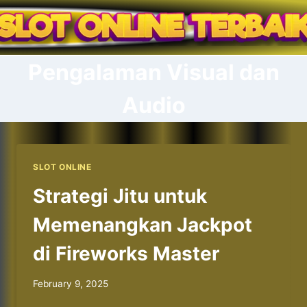
Skip
to
content
Pengalaman Visual dan
Audio
SLOT ONLINE
Strategi Jitu untuk
Memenangkan Jackpot
di Fireworks Master
February 9, 2025