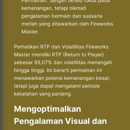
Permainan: Jangan terlalu fokus pada
kemenangan, tetapi nikmati
pengalaman bermain dan suasana
meriah yang ditawarkan oleh Fireworks
Master.
Perhatikan RTP dan Volatilitas Fireworks
Master memiliki RTP (Return to Player)
sebesar 95,07% dan volatilitas menengah
hingga tinggi. Ini berarti permainan ini
menawarkan potensi kemenangan besar,
tetapi juga dapat mengalami periode
kekalahan yang panjang.
Mengoptimalkan
Pengalaman Visual dan