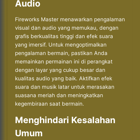
Audio
Fireworks Master menawarkan pengalaman
visual dan audio yang memukau, dengan
grafis berkualitas tinggi dan efek suara
yang imersif. Untuk mengoptimalkan
pengalaman bermain, pastikan Anda
memainkan permainan ini di perangkat
dengan layar yang cukup besar dan
kualitas audio yang baik. Aktifkan efek
suara dan musik latar untuk merasakan
suasana meriah dan meningkatkan
kegembiraan saat bermain.
Menghindari Kesalahan
Umum