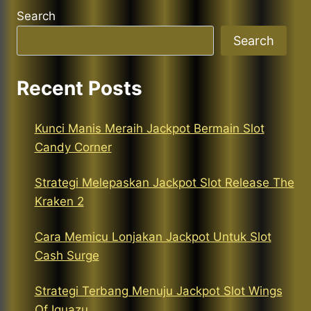
Search
Search
Recent Posts
Kunci Manis Meraih Jackpot Bermain Slot
Candy Corner
Strategi Melepaskan Jackpot Slot Release The
Kraken 2
Cara Memicu Lonjakan Jackpot Untuk Slot
Cash Surge
Strategi Terbang Menuju Jackpot Slot Wings
Of Iguazu