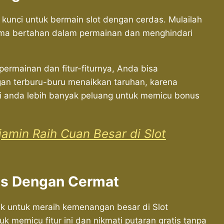
kunci untuk bermain slot dengan cerdas. Mulailah
lama bertahan dalam permainan dan menghindari
rmainan dan fitur-fiturnya, Anda bisa
an terburu-buru menaikkan taruhan, karena
i anda lebih banyak peluang untuk memicu bonus
ijamin Raih Cuan Besar di Slot
ins Dengan Cermat
aik untuk meraih kemenangan besar di Slot
k memicu fitur ini dan nikmati putaran gratis tanpa