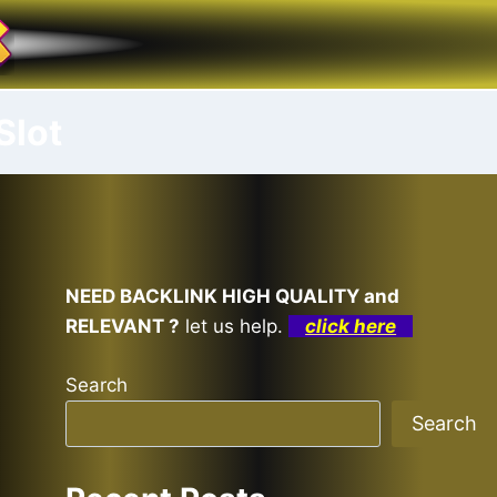
Slot
NEED BACKLINK HIGH QUALITY and
RELEVANT ?
let us help.
click here
Search
Search