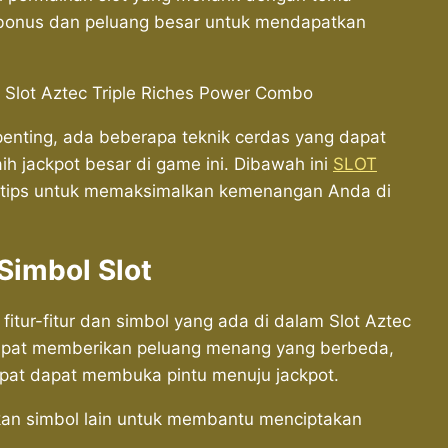
 bonus dan peluang besar untuk mendapatkan
nting, ada beberapa teknik cerdas yang dapat
 jackpot besar di game ini. Dibawah ini
SLOT
tips untuk memaksimalkan kemenangan Anda di
Simbol Slot
tur-fitur dan simbol yang ada di dalam Slot Aztec
dapat memberikan peluang menang yang berbeda,
pat dapat membuka pintu menuju jackpot.
kan simbol lain untuk membantu menciptakan