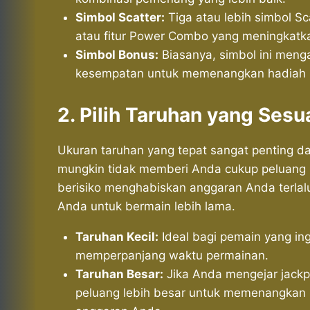
Simbol Scatter:
Tiga atau lebih simbol Sc
atau fitur Power Combo yang meningkatk
Simbol Bonus:
Biasanya, simbol ini meng
kesempatan untuk memenangkan hadiah 
2.
Pilih Taruhan yang Ses
Ukuran taruhan yang tepat sangat penting dal
mungkin tidak memberi Anda cukup peluang 
berisiko menghabiskan anggaran Anda terlalu
Anda untuk bermain lebih lama.
Taruhan Kecil:
Ideal bagi pemain yang ing
memperpanjang waktu permainan.
Taruhan Besar:
Jika Anda mengejar jackpo
peluang lebih besar untuk memenangkan h