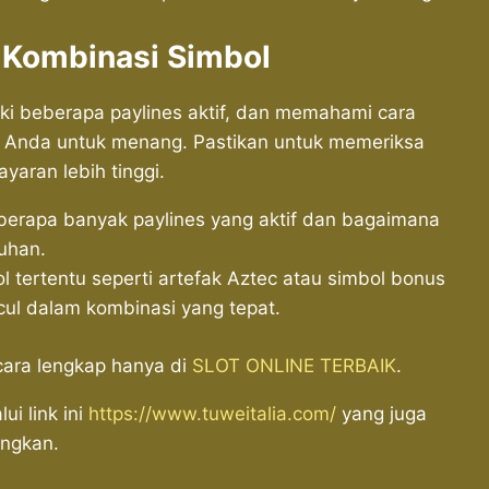
n Kombinasi Simbol
ki beberapa paylines aktif, dan memahami cara
 Anda untuk menang. Pastikan untuk memeriksa
aran lebih tinggi.
rapa banyak paylines yang aktif dan bagaimana
uhan.
 tertentu seperti artefak Aztec atau simbol bonus
ul dalam kombinasi yang tepat.
ecara lengkap hanya di
SLOT ONLINE TERBAIK
.
i link ini
https://www.tuweitalia.com/
yang juga
ngkan.