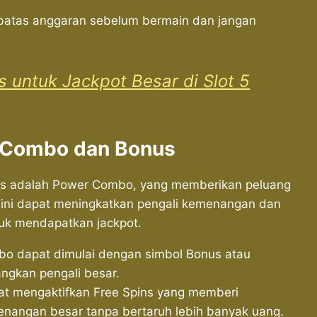
atas anggaran sebelum bermain dan jangan
s untuk Jackpot Besar di Slot 5
r Combo dan Bonus
Riches adalah Power Combo, yang memberikan peluang
s ini dapat meningkatkan pengali kemenangan dan
uk mendapatkan jackpot.
o dapat dimulai dengan simbol Bonus atau
gkan pengali besar.
at mengaktifkan Free Spins yang memberi
angan besar tanpa bertaruh lebih banyak uang.