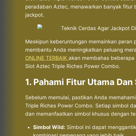
peradaban Aztec, menawarkan banyak fitur
jackpot.
Meskipun keberuntungan memainkan peran pe
membantu Anda meningkatkan peluang meraih
ONLINE TERBAIK
akan membahas beberapa 
Slot Aztec Triple Riches Power Combo.
1.
Pahami Fitur Utama Dan 
Sebelum memulai, pastikan Anda memahami fi
Triple Riches Power Combo. Setiap simbol 
dan memanfaatkan simbol khusus dengan te
Simbol Wild:
Simbol ini dapat mengganti
kombinasi pemenang yang lebih baik.