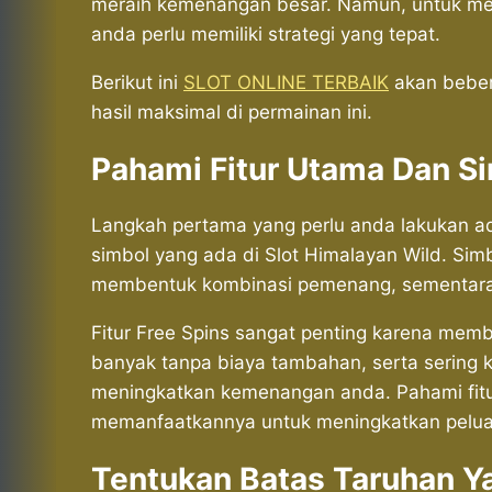
meraih kemenangan besar. Namun, untuk mem
anda perlu memiliki strategi yang tepat.
Berikut ini
SLOT ONLINE TERBAIK
akan beber
hasil maksimal di permainan ini.
Pahami Fitur Utama Dan Si
Langkah pertama yang perlu anda lakukan ad
simbol yang ada di Slot Himalayan Wild. Sim
membentuk kombinasi pemenang, sementara s
Fitur Free Spins sangat penting karena mem
banyak tanpa biaya tambahan, serta sering
meningkatkan kemenangan anda. Pahami fitur-
memanfaatkannya untuk meningkatkan pelua
Tentukan Batas Taruhan Y