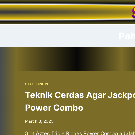
Skip
to
content
Pah
SLOT ONLINE
​Teknik Cerdas Agar Jackpo
Power Combo
March 8, 2025
Slot Aztec Triple Riches Power Combo adala