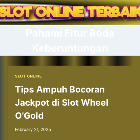
Skip
to
content
Pahami Fitur Roda
Keberuntungan
SLOT ONLINE
Tips Ampuh Bocoran
Jackpot di Slot Wheel
O’Gold
February 21, 2025