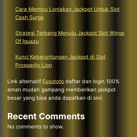
Cara Memicu Lonjakan Jackpot Untuk Slot
Cash Surge
Strategi Terbang Menuju Jackpot Slot Wings
Of Iguazu
Kunci Keberuntungan Jackpot di Slot
Prosperity Lion
Link alternatif
Fusototo
daftar dan login 100%
aman mudah gampang memberikan jackpot
besar yang bisa anda dapatkan di sini.
Recent Comments
No comments to show.