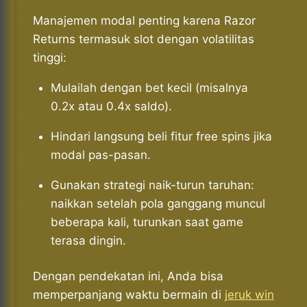
Manajemen modal penting karena Razor
Returns termasuk slot dengan volatilitas
tinggi:
Mulailah dengan bet kecil (misalnya
0.2x atau 0.4x saldo).
Hindari langsung beli fitur free spins jika
modal pas-pasan.
Gunakan strategi naik-turun taruhan:
naikkan setelah pola ganggang muncul
beberapa kali, turunkan saat game
terasa dingin.
Dengan pendekatan ini, Anda bisa
memperpanjang waktu bermain di
jeruk win