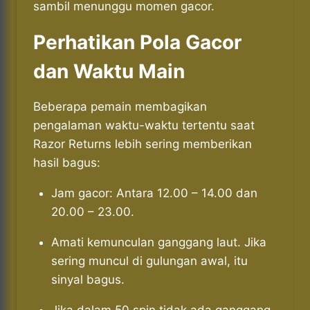
sambil menunggu momen gacor.
Perhatikan Pola Gacor
dan Waktu Main
Beberapa pemain membagikan
pengalaman waktu-waktu tertentu saat
Razor Returns lebih sering memberikan
hasil bagus:
Jam gacor: Antara 12.00 – 14.00 dan
20.00 – 23.00.
Amati kemunculan ganggang laut. Jika
sering muncul di gulungan awal, itu
sinyal bagus.