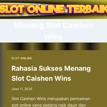
Skip
to
content
Menang Slot Caishen
Wins
SLOT ONLINE
Rahasia Sukses Menang
Slot Caishen Wins
June 11, 2025
Slot Caishen Wins merupakan permainan
slot online yang sedang naik daun dan