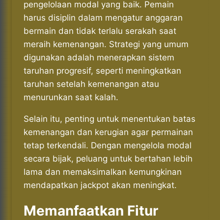
pengelolaan modal yang baik. Pemain
harus disiplin dalam mengatur anggaran
bermain dan tidak terlalu serakah saat
meraih kemenangan. Strategi yang umum
digunakan adalah menerapkan sistem
taruhan progresif, seperti meningkatkan
taruhan setelah kemenangan atau
menurunkan saat kalah.
Selain itu, penting untuk menentukan batas
kemenangan dan kerugian agar permainan
tetap terkendali. Dengan mengelola modal
secara bijak, peluang untuk bertahan lebih
lama dan memaksimalkan kemungkinan
mendapatkan jackpot akan meningkat.
Memanfaatkan Fitur