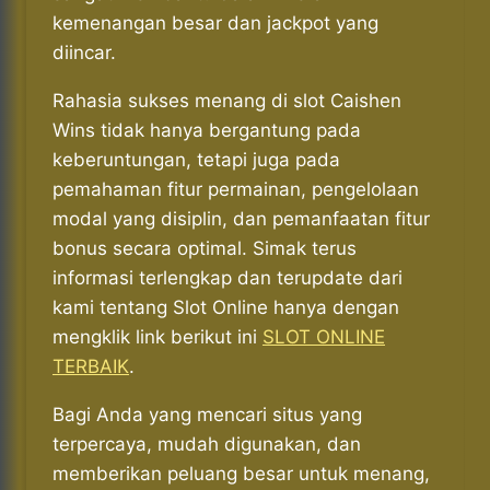
kemenangan besar dan jackpot yang
diincar.
Rahasia sukses menang di slot Caishen
Wins tidak hanya bergantung pada
keberuntungan, tetapi juga pada
pemahaman fitur permainan, pengelolaan
modal yang disiplin, dan pemanfaatan fitur
bonus secara optimal. Simak terus
informasi terlengkap dan terupdate dari
kami tentang Slot Online hanya dengan
mengklik link berikut ini
SLOT ONLINE
TERBAIK
.
Bagi Anda yang mencari situs yang
terpercaya, mudah digunakan, dan
memberikan peluang besar untuk menang,