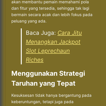
akan membantu pemain memahami pola
dan fitur yang tersedia, sehingga tak lagi
bermain secara acak dan lebih fokus pada
peluang yang ada.
Baca Juga:
Cara Jitu
Menangkan Jackpot
Slot Leprechaun
Riches
Menggunakan Strategi
Taruhan yang Tepat
Kesuksesan tidak hanya bergantung pada
keberuntungan, tetapi juga pada