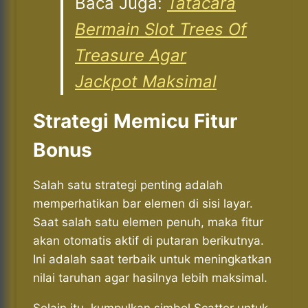
Baca Juga:
Tatacara
Bermain Slot Trees Of
Treasure Agar
Jackpot Maksimal
Strategi Memicu Fitur
Bonus
Salah satu strategi penting adalah
memperhatikan bar elemen di sisi layar.
Saat salah satu elemen penuh, maka fitur
akan otomatis aktif di putaran berikutnya.
Ini adalah saat terbaik untuk meningkatkan
nilai taruhan agar hasilnya lebih maksimal.