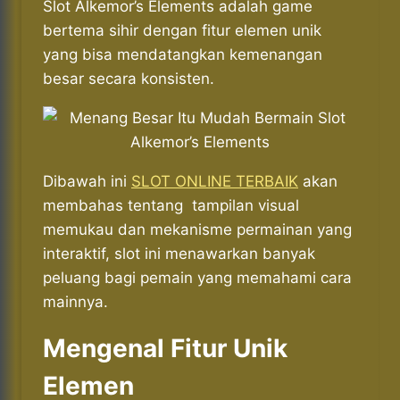
Slot Alkemor’s Elements adalah game
bertema sihir dengan fitur elemen unik
yang bisa mendatangkan kemenangan
besar secara konsisten.
Dibawah ini
SLOT ONLINE TERBAIK
akan
membahas tentang tampilan visual
memukau dan mekanisme permainan yang
interaktif, slot ini menawarkan banyak
peluang bagi pemain yang memahami cara
mainnya.
Mengenal Fitur Unik
Elemen