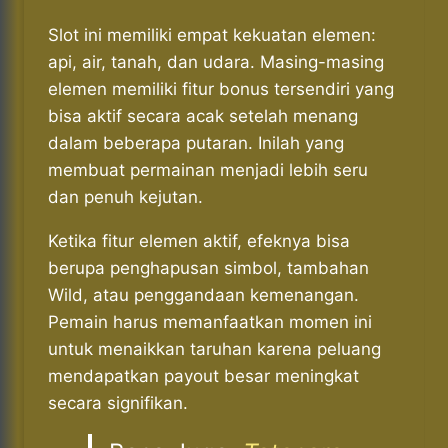
Slot ini memiliki empat kekuatan elemen:
api, air, tanah, dan udara. Masing-masing
elemen memiliki fitur bonus tersendiri yang
bisa aktif secara acak setelah menang
dalam beberapa putaran. Inilah yang
membuat permainan menjadi lebih seru
dan penuh kejutan.
Ketika fitur elemen aktif, efeknya bisa
berupa penghapusan simbol, tambahan
Wild, atau penggandaan kemenangan.
Pemain harus memanfaatkan momen ini
untuk menaikkan taruhan karena peluang
mendapatkan payout besar meningkat
secara signifikan.