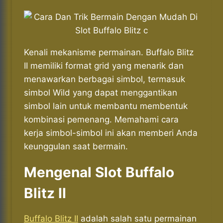
Kenali mekanisme permainan. Buffalo Blitz
II memiliki format grid yang menarik dan
menawarkan berbagai simbol, termasuk
simbol Wild yang dapat menggantikan
simbol lain untuk membantu membentuk
kombinasi pemenang. Memahami cara
kerja simbol-simbol ini akan memberi Anda
keunggulan saat bermain.
Mengenal Slot Buffalo
Blitz II
Buffalo Blitz II
adalah salah satu permainan