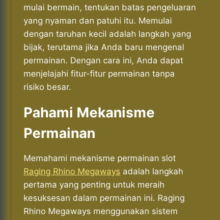
mulai bermain, tentukan batas pengeluaran
yang nyaman dan patuhi itu. Memulai
dengan taruhan kecil adalah langkah yang
bijak, terutama jika Anda baru mengenal
permainan. Dengan cara ini, Anda dapat
menjelajahi fitur-fitur permainan tanpa
risiko besar.
Pahami Mekanisme
Permainan
Memahami mekanisme permainan slot
Raging Rhino Megaways
adalah langkah
pertama yang penting untuk meraih
kesuksesan dalam permainan ini. Raging
Rhino Megaways menggunakan sistem