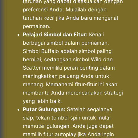
taruhan yang dapat disesuaikan dengan
preferensi Anda. Mulailah dengan
taruhan kecil jika Anda baru mengenal
permainan.
Pelajari Simbol dan Fitur:
Kenali
berbagai simbol dalam permainan.
Simbol Buffalo adalah simbol paling
bernilai, sedangkan simbol Wild dan
Scatter memiliki peran penting dalam
meningkatkan peluang Anda untuk
menang. Memahami fitur-fitur ini akan
membantu Anda merencanakan strategi
yang lebih baik.
Putar Gulungan:
Setelah segalanya
siap, tekan tombol spin untuk mulai
memutar gulungan. Anda juga dapat
memilih fitur autoplay jika Anda ingin