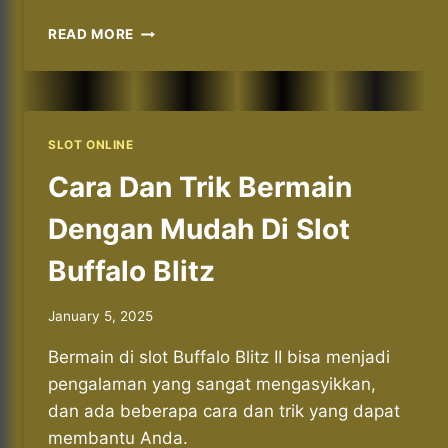
STRATEGI
READ MORE
MENDAPATKAN
JACKPOT
BESAR
DI
SLOT
SLOT ONLINE
RAGING
RHINO
Cara Dan Trik Bermain
MEGAWAYS
Dengan Mudah Di Slot
Buffalo Blitz
January 5, 2025
Bermain di slot Buffalo Blitz II bisa menjadi
pengalaman yang sangat mengasyikkan,
dan ada beberapa cara dan trik yang dapat
membantu Anda.