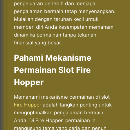
pengeluaran berlebih dan menjaga
pengalaman bermain tetap menyenangkan.
Mulailah dengan taruhan kecil untuk
memberi diri Anda kesempatan memahami
dinamika permainan tanpa tekanan
finansial yang besar.
Pahami Mekanisme
Permainan Slot Fire
Hopper
Memahami mekanisme permainan di slot
Fire Hopper
adalah langkah penting untuk
mengoptimalkan pengalaman bermain
Anda. Di Fire Hopper, permainan ini
mengusung tema yang ceria dan penuh