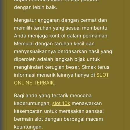
dengan lebih baik.
Mengatur anggaran dengan cermat dan
memilih taruhan yang sesuai membantu
Anda menjaga kontrol dalam permainan.
Memulai dengan taruhan kecil dan
menyesuaikannya berdasarkan hasil yang
diperoleh adalah langkah bijak untuk
menghindari kerugian besar. Simak terus
informasi menarik lainnya hanya di
SLOT
ONLINE TERBAIK
.
Bagi anda yang tertarik mencoba
keberuntungan,
slot 10k
menawarkan
kesempatan untuk merasakan sensasi
bermain slot dengan berbagai macam
keuntungan.