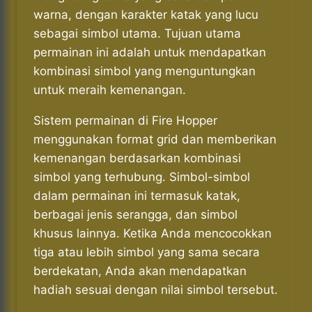
warna, dengan karakter katak yang lucu
sebagai simbol utama. Tujuan utama
permainan ini adalah untuk mendapatkan
kombinasi simbol yang menguntungkan
untuk meraih kemenangan.
Sistem permainan di Fire Hopper
menggunakan format grid dan memberikan
kemenangan berdasarkan kombinasi
simbol yang terhubung. Simbol-simbol
dalam permainan ini termasuk katak,
berbagai jenis serangga, dan simbol
khusus lainnya. Ketika Anda mencocokkan
tiga atau lebih simbol yang sama secara
berdekatan, Anda akan mendapatkan
hadiah sesuai dengan nilai simbol tersebut.