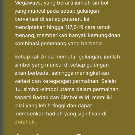
Megaways, yang berarti jumlah simbol
yang muncul pada setiap gulungan
bervariasi di setiap putaran. Ini
menciptakan hingga 117,649 cara untuk
menang, memberikan banyak kemungkinan
kombinasi pemenang yang berbeda.
Setiap kali Anda memutar gulungan, jumlah
simbol yang muncul di setiap gulungan
akan berbeda, sehingga meningkatkan
variasi dan ketegangan permainan. Selain
itu, simbol-simbol utama dalam permainan,
seperti Badak dan Simbol Wild, memiliki
nilai yang lebih tinggi dan dapat
memberikan hadiah yang signifikan di
dorahoki
.