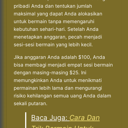
pribadi Anda dan tentukan jumlah
maksimal yang dapat Anda alokasikan
untuk bermain tanpa memengaruhi
kebutuhan sehari-hari. Setelah Anda
menetapkan anggaran, pecah menjadi
sesi-sesi bermain yang lebih kecil.
Jika anggaran Anda adalah $100, Anda
bisa membagi menjadi empat sesi bermain
dengan masing-masing $25. Ini
memungkinkan Anda untuk menikmati
permainan lebih lama dan mengurangi
risiko kehilangan semua uang Anda dalam
sekali putaran.
Baca Juga:
Cara Dan