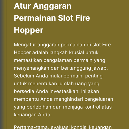
Atur Anggaran
Permainan Slot Fire
Hopper
Mengatur anggaran permainan di slot Fire
Hopper adalah langkah krusial untuk
memastikan pengalaman bermain yang
menyenangkan dan bertanggung jawab.
Sebelum Anda mulai bermain, penting
untuk menentukan jumlah uang yang
bersedia Anda investasikan. Ini akan
membantu Anda menghindari pengeluaran
yang berlebihan dan menjaga kontrol atas
keuangan Anda.
Pertama-tama, evaluasi kondisi keuangan