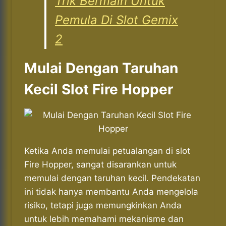
Trik Bermain Untuk
Pemula Di Slot Gemix
2
Mulai Dengan Taruhan
Kecil Slot Fire Hopper
Ketika Anda memulai petualangan di slot
Fire Hopper, sangat disarankan untuk
memulai dengan taruhan kecil. Pendekatan
ini tidak hanya membantu Anda mengelola
risiko, tetapi juga memungkinkan Anda
untuk lebih memahami mekanisme dan