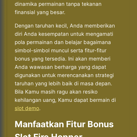
dinamika permainan tanpa tekanan
finansial yang besar.
Dengan taruhan kecil, Anda memberikan
diri Anda kesempatan untuk mengamati
pola permainan dan belajar bagaimana
simbol-simbol muncul serta fitur-fitur
bonus yang tersedia. Ini akan memberi
Anda wawasan berharga yang dapat
digunakan untuk merencanakan strategi
taruhan yang lebih baik di masa depan.
Bila Kamu masih ragu akan resiko
kehilangan uang, Kamu dapat bermain di
slot demo
.
Manfaatkan Fitur Bonus
Slot Fire Hopper