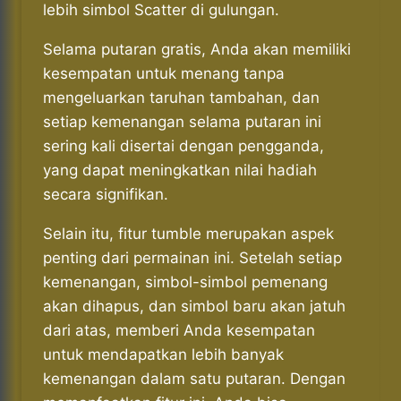
lebih simbol Scatter di gulungan.
Selama putaran gratis, Anda akan memiliki
kesempatan untuk menang tanpa
mengeluarkan taruhan tambahan, dan
setiap kemenangan selama putaran ini
sering kali disertai dengan pengganda,
yang dapat meningkatkan nilai hadiah
secara signifikan.
Selain itu, fitur tumble merupakan aspek
penting dari permainan ini. Setelah setiap
kemenangan, simbol-simbol pemenang
akan dihapus, dan simbol baru akan jatuh
dari atas, memberi Anda kesempatan
untuk mendapatkan lebih banyak
kemenangan dalam satu putaran. Dengan