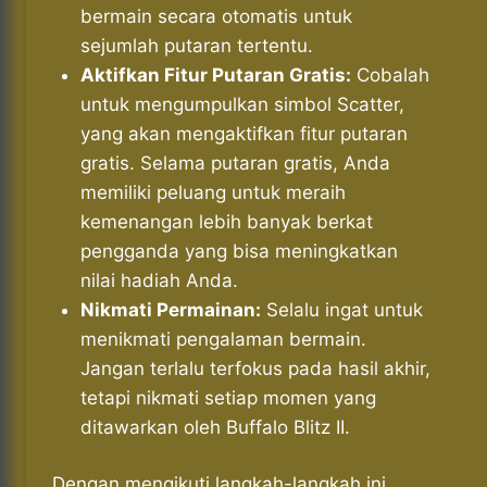
bermain secara otomatis untuk
sejumlah putaran tertentu.
Aktifkan Fitur Putaran Gratis:
Cobalah
untuk mengumpulkan simbol Scatter,
yang akan mengaktifkan fitur putaran
gratis. Selama putaran gratis, Anda
memiliki peluang untuk meraih
kemenangan lebih banyak berkat
pengganda yang bisa meningkatkan
nilai hadiah Anda.
Nikmati Permainan:
Selalu ingat untuk
menikmati pengalaman bermain.
Jangan terlalu terfokus pada hasil akhir,
tetapi nikmati setiap momen yang
ditawarkan oleh Buffalo Blitz II.
Dengan mengikuti langkah-langkah ini,