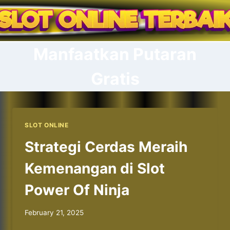
Skip
to
content
Manfaatkan Putaran
Gratis
SLOT ONLINE
Strategi Cerdas Meraih
Kemenangan di Slot
Power Of Ninja
February 21, 2025