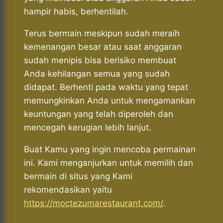
hampir habis, berhentilah.
Terus bermain meskipun sudah meraih
kemenangan besar atau saat anggaran
sudah menipis bisa berisiko membuat
Anda kehilangan semua yang sudah
didapat. Berhenti pada waktu yang tepat
memungkinkan Anda untuk mengamankan
keuntungan yang telah diperoleh dan
mencegah kerugian lebih lanjut.
Buat Kamu yang ingin mencoba permainan
ini. Kami menganjurkan untuk memilih dan
bermain di situs yang Kami
rekomendasikan yaitu
https://moctezumarestaurant.com/
.