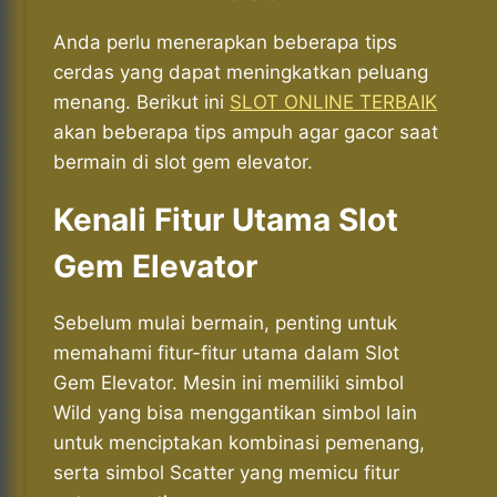
Anda perlu menerapkan beberapa tips
cerdas yang dapat meningkatkan peluang
menang. Berikut ini
SLOT ONLINE TERBAIK
akan beberapa tips ampuh agar gacor saat
bermain di slot gem elevator.
Kenali Fitur Utama Slot
Gem Elevator
Sebelum mulai bermain, penting untuk
memahami fitur-fitur utama dalam Slot
Gem Elevator. Mesin ini memiliki simbol
Wild yang bisa menggantikan simbol lain
untuk menciptakan kombinasi pemenang,
serta simbol Scatter yang memicu fitur