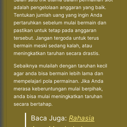
adalah pengelolaan anggaran yang baik.
Tentukan jumlah uang yang ingin Anda
pertaruhkan sebelum mulai bermain dan
pastikan untuk tetap pada anggaran
tersebut. Jangan tergoda untuk terus
bermain meski sedang kalah, atau
meningkatkan taruhan secara drastis.
Sebaiknya mulailah dengan taruhan kecil
agar anda bisa bermain lebih lama dan
mempelajari pola permainan. Jika Anda
merasa keberuntungan mulai berpihak,
anda bisa mulai meningkatkan taruhan
secara bertahap.
Baca Juga:
Rahasia