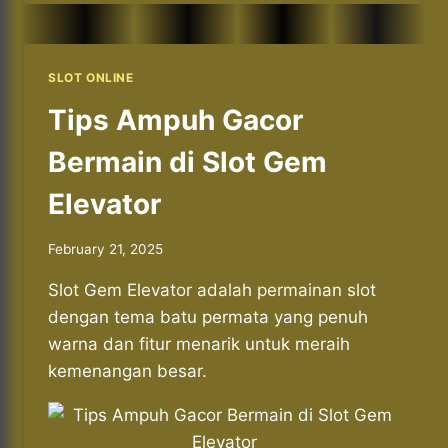
MERAIH
KEMENANGAN
DI
SLOT
SLOT ONLINE
POWER
OF
Tips Ampuh Gacor
NINJA
Bermain di Slot Gem
Elevator
February 21, 2025
Slot Gem Elevator adalah permainan slot
dengan tema batu permata yang penuh
warna dan fitur menarik untuk meraih
kemenangan besar.