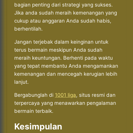
bagian penting dari strategi yang sukses.
Jika anda sudah meraih kemenangan yang
cukup atau anggaran Anda sudah habis,
berhentilah.
Jangan terjebak dalam keinginan untuk
terus bermain meskipun Anda sudah
meraih keuntungan. Berhenti pada waktu
yang tepat membantu Anda mengamankan
kemenangan dan mencegah kerugian lebih
lanjut.
Bergabunglah di
1001 liga
, situs resmi dan
terpercaya yang menawarkan pengalaman
bermain terbaik.
Kesimpulan