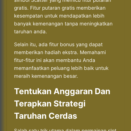
simbol Scatter yang memicu fitur putaran
gratis. Fitur putaran gratis memberikan
kesempatan untuk mendapatkan lebih
banyak kemenangan tanpa meningkatkan
taruhan anda.
Selain itu, ada fitur bonus yang dapat
memberikan hadiah ekstra. Memahami
fitur-fitur ini akan membantu Anda
memanfaatkan peluang lebih baik untuk
meraih kemenangan besar.
Tentukan Anggaran Dan
Terapkan Strategi
Taruhan Cerdas
Salah satu trik utama dalam permainan slot