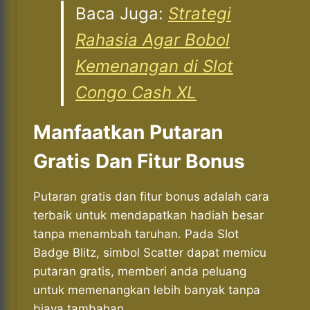
Baca Juga:
Strategi
Rahasia Agar Bobol
Kemenangan di Slot
Congo Cash XL
Manfaatkan Putaran
Gratis Dan Fitur Bonus
Putaran gratis dan fitur bonus adalah cara
terbaik untuk mendapatkan hadiah besar
tanpa menambah taruhan. Pada Slot
Badge Blitz, simbol Scatter dapat memicu
putaran gratis, memberi anda peluang
untuk memenangkan lebih banyak tanpa
biaya tambahan.