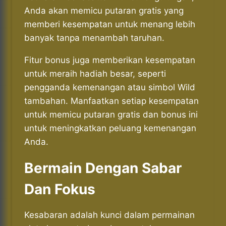
Anda akan memicu putaran gratis yang
memberi kesempatan untuk menang lebih
banyak tanpa menambah taruhan.
Fitur bonus juga memberikan kesempatan
untuk meraih hadiah besar, seperti
pengganda kemenangan atau simbol Wild
tambahan. Manfaatkan setiap kesempatan
untuk memicu putaran gratis dan bonus ini
untuk meningkatkan peluang kemenangan
Anda.
Bermain Dengan Sabar
Dan Fokus
Kesabaran adalah kunci dalam permainan