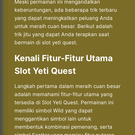
Meski permainan ini mengandalkan
keberuntungan, ada beberapa trik terbaru
yang dapat meningkatkan peluang Anda
untuk meraih cuan besar. Berikut adalah
trik jitu yang dapat Anda terapkan saat
bermain di slot yeti quest.
Kenali Fitur-Fitur Utama
Slot Yeti Quest
Langkah pertama dalam meraih cuan besar
adalah memahami fitur-fitur utama yang
tersedia di Slot Yeti Quest. Permainan ini
memiliki simbol Wild yang dapat
menggantikan simbol lain untuk
membentuk kombinasi pemenang, serta