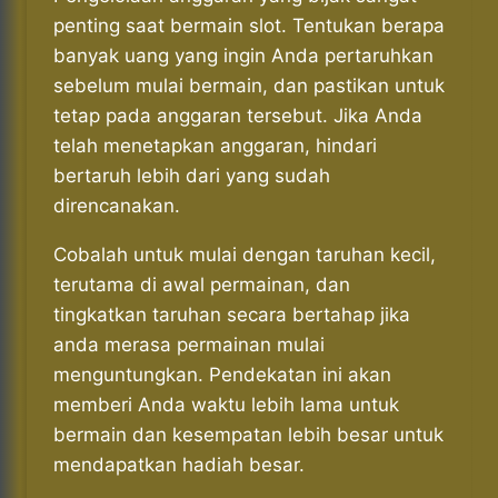
penting saat bermain slot. Tentukan berapa
banyak uang yang ingin Anda pertaruhkan
sebelum mulai bermain, dan pastikan untuk
tetap pada anggaran tersebut. Jika Anda
telah menetapkan anggaran, hindari
bertaruh lebih dari yang sudah
direncanakan.
Cobalah untuk mulai dengan taruhan kecil,
terutama di awal permainan, dan
tingkatkan taruhan secara bertahap jika
anda merasa permainan mulai
menguntungkan. Pendekatan ini akan
memberi Anda waktu lebih lama untuk
bermain dan kesempatan lebih besar untuk
mendapatkan hadiah besar.