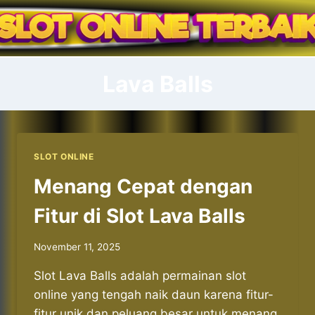
Skip
to
content
Lava Balls
SLOT ONLINE
Menang Cepat dengan
Fitur di Slot Lava Balls
November 11, 2025
Slot Lava Balls adalah permainan slot
online yang tengah naik daun karena fitur-
fitur unik dan peluang besar untuk menang.