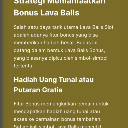
Strategi Memanfaatkan
Bonus Lava Balls
Salah satu daya tarik utama Lava Balls Slot
adalah adanya fitur bonus yang bisa
memberikan hadiah besar. Bonus ini
datang dalam bentuk Lava Balls Bonus,
yang biasanya dipicu oleh simbol-simbol
tertentu.
Hadiah Uang Tunai atau
Putaran Gratis
Fitur Bonus memungkinkan pemain untuk
mendapatkan hadiah uang tunai atau
akses ke permainan bonus tambahan.
Setiap kali simbol Lava Balls muncul di