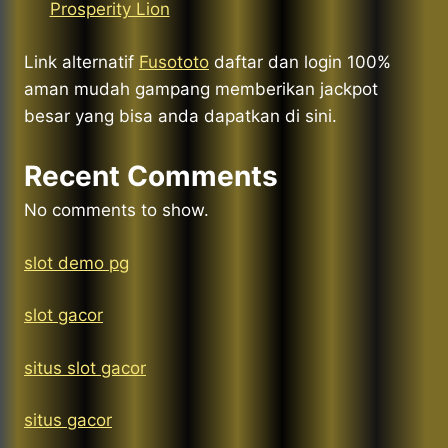
Prosperity Lion
Link alternatif
Fusototo
daftar dan login 100%
aman mudah gampang memberikan jackpot
besar yang bisa anda dapatkan di sini.
Recent Comments
No comments to show.
slot demo pg
slot gacor
situs slot gacor
situs gacor