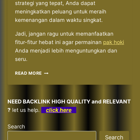
strategi yang tepat, Anda dapat
meningkatkan peluang untuk meraih
kemenangan dalam waktu singkat.
Jadi, jangan ragu untuk memanfaatkan
fitur-fitur hebat ini agar permainan
pak hoki
Anda menjadi lebih menguntungkan dan
seru.
MENANG
READ MORE
CEPAT
DENGAN
FITUR
DI
NEED BACKLINK HIGH QUALITY and RELEVANT
SLOT
?
let us help.
click here
LAVA
BALLS
Search
Search