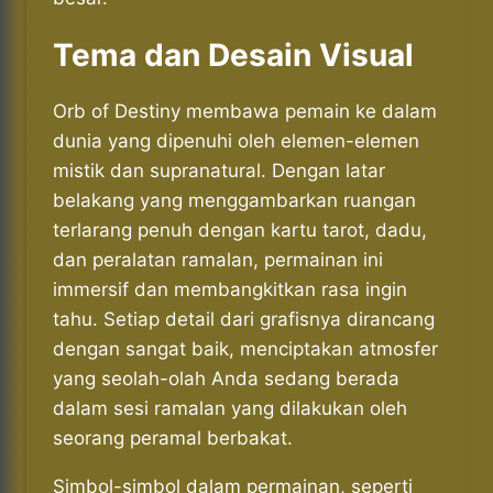
Tema dan Desain Visual
Orb of Destiny membawa pemain ke dalam
dunia yang dipenuhi oleh elemen-elemen
mistik dan supranatural. Dengan latar
belakang yang menggambarkan ruangan
terlarang penuh dengan kartu tarot, dadu,
dan peralatan ramalan, permainan ini
immersif dan membangkitkan rasa ingin
tahu. Setiap detail dari grafisnya dirancang
dengan sangat baik, menciptakan atmosfer
yang seolah-olah Anda sedang berada
dalam sesi ramalan yang dilakukan oleh
seorang peramal berbakat.
Simbol-simbol dalam permainan, seperti