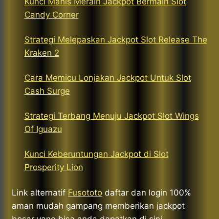
Kunci Manis Meraih Jackpot Bermain Slot
Candy Corner
Strategi Melepaskan Jackpot Slot Release The
Kraken 2
Cara Memicu Lonjakan Jackpot Untuk Slot
Cash Surge
Strategi Terbang Menuju Jackpot Slot Wings
Of Iguazu
Kunci Keberuntungan Jackpot di Slot
Prosperity Lion
Link alternatif
Fusototo
daftar dan login 100%
aman mudah gampang memberikan jackpot