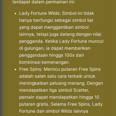
terdapat dalam permainan ini:
Lady Fortune Wilds: Simbol ini tidak
hanya berfungsi sebagai simbol liar
yang dapat menggantikan simbol
lainnya, tetapi juga datang dengan nilai
pengganda. Ketika Lady Fortune muncul
di gulungan, ia dapat memberikan
penggandaan hingga 100x dari
kombinasi kemenangan.
Free Spins: Memicu putaran Free Spins
adalah salah satu cara terbaik untuk
meningkatkan peluang menang. Dengan
mendapatkan tiga simbol Scatter,
pemain dapat mendapatkan hingga 10
putaran gratis. Selama Free Spins, Lady
Fortune dan simbol Wilds lainnya