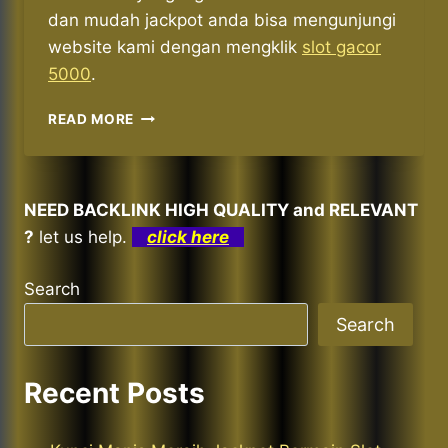
dan mudah jackpot anda bisa mengunjungi
website kami dengan mengklik
slot gacor
5000
.
SLOT
READ MORE
ORB
OF
DESTINY,
PERMAINAN
NEED BACKLINK HIGH QUALITY and RELEVANT
JUDI
?
let us help.
click here
ONLINE
POPULER
SAAT
Search
INI
Search
Recent Posts