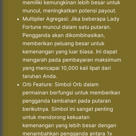
memiliki kemungkinan lebih besar untuk
muncul, meningkatkan potensi payout.
Multiplier Agregasi: Jika beberapa Lady
Fortune muncul dalam satu putaran.
Pengganda akan dikombinasikan,
memberikan peluang besar untuk
kemenangan yang luar biasa. Ini dapat
mengarah pada pembayaran maksimum
yang mencapai 10,000 kali lipat dari
taruhan Anda.
Orb Feature: Simbol Orb dalam
permainan berfungsi untuk memberikan
pengganda tambahan pada putaran
berikutnya. Simbol ini sangat penting
untuk mendorong kekuatan
kemenangan yang lebih besar dengan
menambahkan pengganda antara 1x