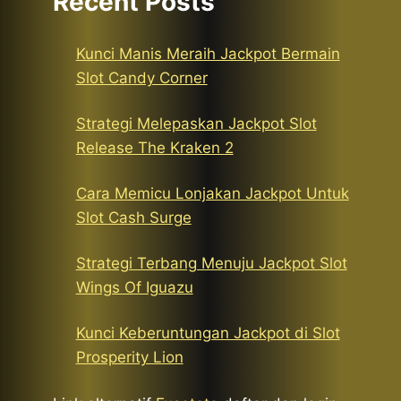
Recent Posts
Kunci Manis Meraih Jackpot Bermain
Slot Candy Corner
Strategi Melepaskan Jackpot Slot
Release The Kraken 2
Cara Memicu Lonjakan Jackpot Untuk
Slot Cash Surge
Strategi Terbang Menuju Jackpot Slot
Wings Of Iguazu
Kunci Keberuntungan Jackpot di Slot
Prosperity Lion