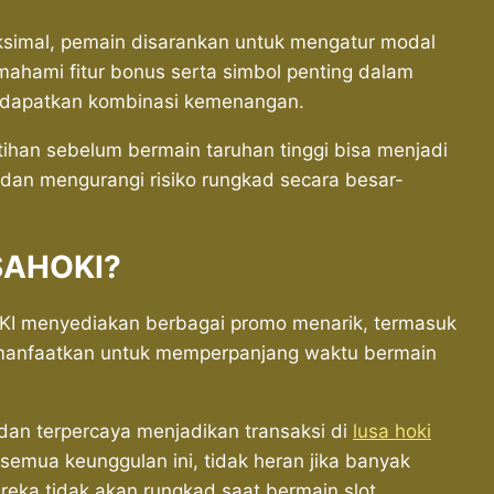
simal, pemain disarankan untuk mengatur modal
ahami fitur bonus serta simbol penting dalam
dapatkan kombinasi kemenangan.
tihan sebelum bermain taruhan tinggi bisa menjadi
dan mengurangi risiko rungkad secara besar-
SAHOKI?
I menyediakan berbagai promo menarik, termasuk
imanfaatkan untuk memperpanjang waktu bermain
an terpercaya menjadikan transaksi di
lusa hoki
emua keunggulan ini, tidak heran jika banyak
ka tidak akan rungkad saat bermain slot