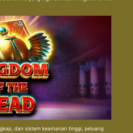
ngkap, dan sistem keamanan tinggi, peluang