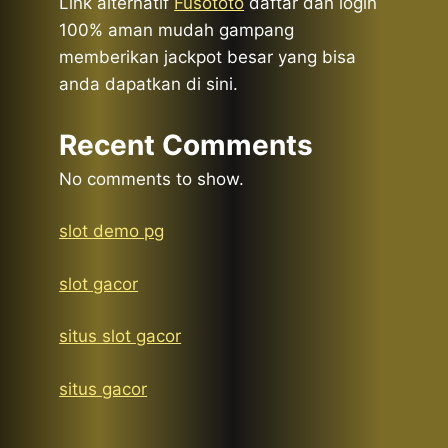
Link alternatif
Fusototo
daftar dan login
100% aman mudah gampang
memberikan jackpot besar yang bisa
anda dapatkan di sini.
Recent Comments
No comments to show.
slot demo pg
slot gacor
situs slot gacor
situs gacor