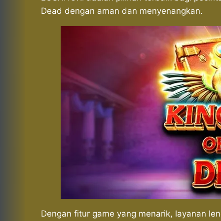
Dead dengan aman dan menyenangkan.
Dengan fitur game yang menarik, layanan le