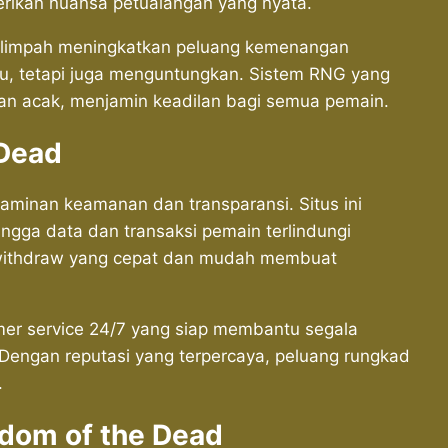
rikan nuansa petualangan yang nyata.
g melimpah meningkatkan peluang kemenangan
ru, tetapi juga menguntungkan. Sistem RNG yang
 dan acak, menjamin keadilan bagi semua pemain.
 Dead
inan keamanan dan transparansi. Situs ini
ingga data dan transaksi pemain terlindungi
n withdraw yang cepat dan mudah membuat
er service 24/7 yang siap membantu segala
Dengan reputasi yang terpercaya, peluang rungkad
.
gdom of the Dead