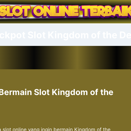
ckpot Slot Kingdom of the D
Bermain Slot Kingdom of the
 slot online yang ingin bermain Kingdom of the