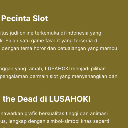
Pecinta Slot
tus judi online terkemuka di Indonesia yang
 Salah satu game favorit yang tersedia di
ot dengan tema horor dan petualangan yang mampu
anggan yang ramah, LUSAHOKI menjadi pilihan
 pengalaman bermain slot yang menyenangkan dan
f the Dead di LUSAHOKI
warkan grafis berkualitas tinggi dan animasi
s, lengkap dengan simbol-simbol khas seperti