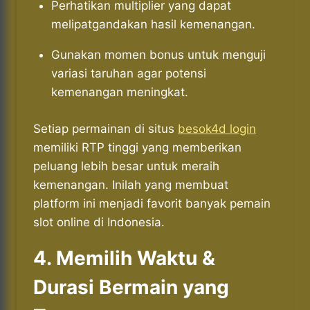
Perhatikan multiplier yang dapat
melipatgandakan hasil kemenangan.
Gunakan momen bonus untuk menguji
variasi taruhan agar potensi
kemenangan meningkat.
Setiap permainan di situs
besok4d login
memiliki RTP tinggi yang memberikan
peluang lebih besar untuk meraih
kemenangan. Inilah yang membuat
platform ini menjadi favorit banyak pemain
slot online di Indonesia.
4. Memilih Waktu &
Durasi Bermain yang