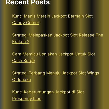
Recent Posts
Kunci Manis Meraih Jackpot Bermain Slot
Candy Corner
Strategi Melepaskan Jackpot Slot Release The
Kraken 2
Cara Memicu Lonjakan Jackpot Untuk Slot
Cash Surge
Strategi Terbang Menuju Jackpot Slot Wings
Of Iguazu
Kunci Keberuntungan Jackpot di Slot
Prosperity Lion