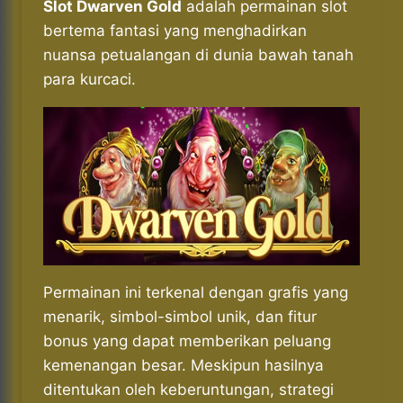
Slot Dwarven Gold
adalah permainan slot
bertema fantasi yang menghadirkan
nuansa petualangan di dunia bawah tanah
para kurcaci.
Permainan ini terkenal dengan grafis yang
menarik, simbol-simbol unik, dan fitur
bonus yang dapat memberikan peluang
kemenangan besar. Meskipun hasilnya
ditentukan oleh keberuntungan, strategi