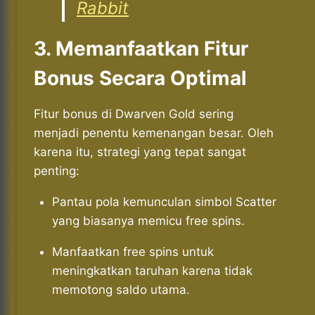
Rabbit
3. Memanfaatkan Fitur
Bonus Secara Optimal
Fitur bonus di Dwarven Gold sering
menjadi penentu kemenangan besar. Oleh
karena itu, strategi yang tepat sangat
penting:
Pantau pola kemunculan simbol Scatter
yang biasanya memicu free spins.
Manfaatkan free spins untuk
meningkatkan taruhan karena tidak
memotong saldo utama.