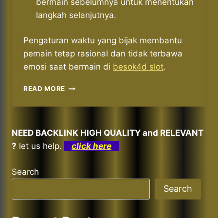
bermain sebelumnya untuk menentukan
langkah selanjutnya.
Pengaturan waktu yang bijak membantu
pemain tetap rasional dan tidak terbawa
emosi saat bermain di
besok4d slot
.
CARA
READ MORE
TERBAIK
MERAIH
KEMENANGAN
DI
NEED BACKLINK HIGH QUALITY and RELEVANT
SLOT
?
let us help.
click here
DWARVEN
GOLD
Search
Search