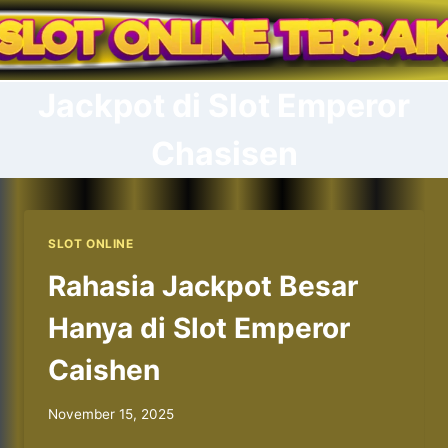
Skip
to
content
Jackpot di Slot Emperor
Chasisen
SLOT ONLINE
Rahasia Jackpot Besar
Hanya di Slot Emperor
Caishen
November 15, 2025