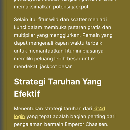
memaksimalkan potensi jackpot.
Selain itu, fitur wild dan scatter menjadi
kunci dalam membuka putaran gratis dan
multiplier yang menggiurkan. Pemain yang
dapat mengenali kapan waktu terbaik
untuk memanfaatkan fitur ini biasanya
memiliki peluang lebih besar untuk
mendekati jackpot besar.
Strategi Taruhan Yang
Efektif
Menentukan strategi taruhan dari
kit4d
login
yang tepat adalah bagian penting dari
pengalaman bermain Emperor Chasisen.