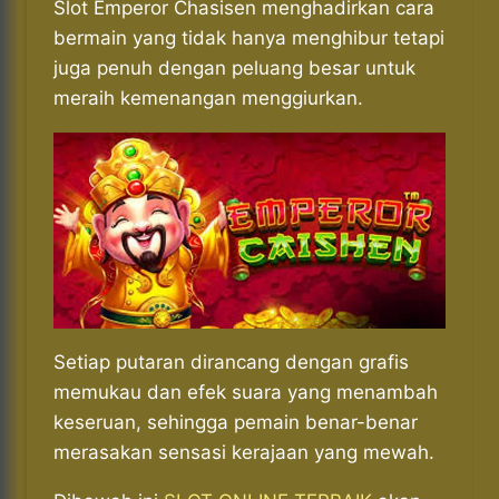
Slot Emperor Chasisen menghadirkan cara
bermain yang tidak hanya menghibur tetapi
juga penuh dengan peluang besar untuk
meraih kemenangan menggiurkan.
Setiap putaran dirancang dengan grafis
memukau dan efek suara yang menambah
keseruan, sehingga pemain benar-benar
merasakan sensasi kerajaan yang mewah.