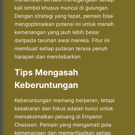
kali simbol khusus muncul di gulungan.
Dengan strategi yang tepat, pemain bisa
mengoptimalkan potensi ini untuk meraih
kemenangan yang jauh lebih besar
daripada taruhan awal mereka. Fitur ini
membuat setiap putaran terasa penuh
harapan dan mendebarkan.
Tips Mengasah
Keberuntungan
Keberuntungan memang berperan, tetapi
kesabaran dan fokus adalah kunci untuk
memaksimalkan peluang di Emperor
Chasisen. Pemain yang mengamati pola
kemenangan dan memanfaatkan setiap