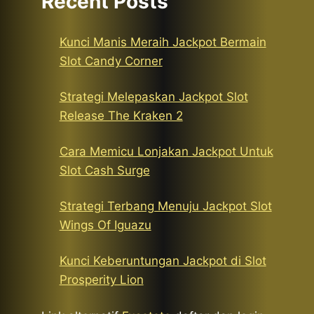
Recent Posts
Kunci Manis Meraih Jackpot Bermain
Slot Candy Corner
Strategi Melepaskan Jackpot Slot
Release The Kraken 2
Cara Memicu Lonjakan Jackpot Untuk
Slot Cash Surge
Strategi Terbang Menuju Jackpot Slot
Wings Of Iguazu
Kunci Keberuntungan Jackpot di Slot
Prosperity Lion