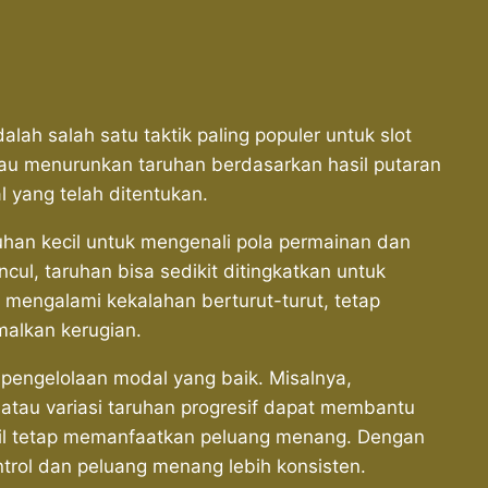
lah salah satu taktik paling populer untuk slot
tau menurunkan taruhan berdasarkan hasil putaran
yang telah ditentukan.
han kecil untuk mengenali pola permainan dan
ul, taruhan bisa sedikit ditingkatkan untuk
 mengalami kekalahan berturut-turut, tetap
malkan kerugian.
 pengelolaan modal yang baik. Misalnya,
atau variasi taruhan progresif dapat membantu
il tetap memanfaatkan peluang menang. Dengan
ntrol dan peluang menang lebih konsisten.