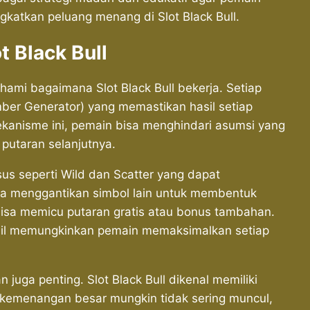
katkan peluang menang di Slot Black Bull.
 Black Bull
ami bagaimana Slot Black Bull bekerja. Setiap
ber Generator) yang memastikan hasil setiap
kanisme ini, pemain bisa menghindari asumsi yang
putaran selanjutnya.
husus seperti Wild dan Scatter yang dapat
a menggantikan simbol lain untuk membentuk
isa memicu putaran gratis atau bonus tambahan.
tail memungkinkan pemain memaksimalkan setiap
 juga penting. Slot Black Bull dikenal memiliki
ya kemenangan besar mungkin tidak sering muncul,