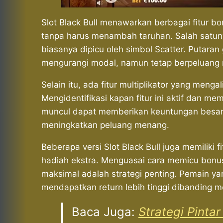
Slot Black Bull menawarkan berbagai fitur 
tanpa harus menambah taruhan. Salah satunya
biasanya dipicu oleh simbol Scatter. Putar
mengurangi modal, namun tetap berpeluang
Selain itu, ada fitur multiplikator yang menga
Mengidentifikasi kapan fitur ini aktif dan me
muncul dapat memberikan keuntungan besar
meningkatkan peluang menang.
Beberapa versi Slot Black Bull juga memilik
hadiah ekstra. Menguasai cara memicu bonu
maksimal adalah strategi penting. Pemain 
mendapatkan return lebih tinggi dibanding m
Baca Juga:
Strategi Pinta