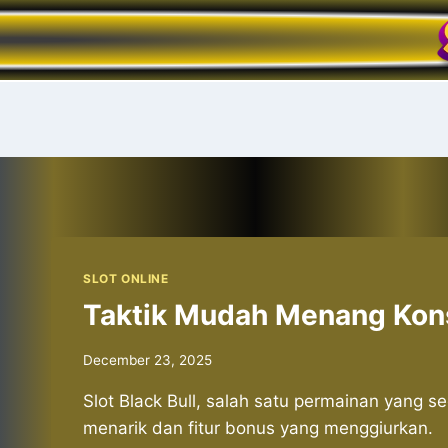
Skip
to
content
SLOT ONLINE
Taktik Mudah Menang Konsi
December 23, 2025
Slot Black Bull, salah satu permainan yang 
menarik dan fitur bonus yang menggiurkan.