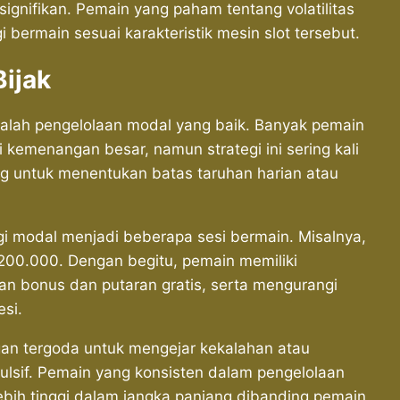
signifikan. Pemain yang paham tentang volatilitas
 bermain sesuai karakteristik mesin slot tersebut.
ijak
adalah pengelolaan modal yang baik. Banyak pemain
kemenangan besar, namun strategi ini sering kali
ing untuk menentukan batas taruhan harian atau
gi modal menjadi beberapa sesi bermain. Misalnya,
200.000. Dengan begitu, pemain memiliki
n bonus dan putaran gratis, serta mengurangi
esi.
angan tergoda untuk mengejar kekalahan atau
sif. Pemain yang konsisten dalam pengelolaan
bih tinggi dalam jangka panjang dibanding pemain