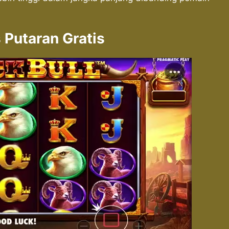
 Putaran Gratis