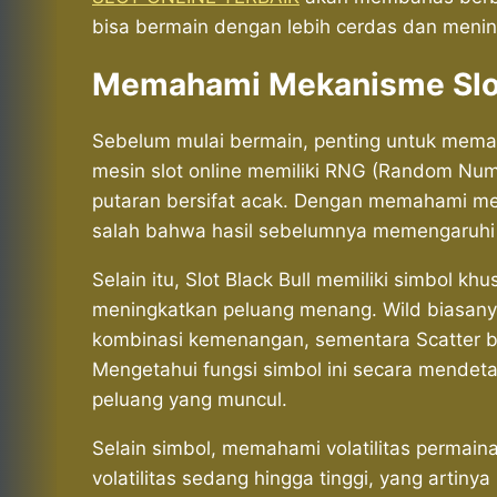
bisa bermain dengan lebih cerdas dan mening
Memahami Mekanisme Slot
Sebelum mulai bermain, penting untuk memah
mesin slot online memiliki RNG (Random Num
putaran bersifat acak. Dengan memahami me
salah bahwa hasil sebelumnya memengaruhi 
Selain itu, Slot Black Bull memiliki simbol k
meningkatkan peluang menang. Wild biasany
kombinasi kemenangan, sementara Scatter b
Mengetahui fungsi simbol ini secara mende
peluang yang muncul.
Selain simbol, memahami volatilitas permainan
volatilitas sedang hingga tinggi, yang artin