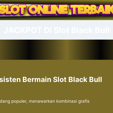
JACKPOT DI Slot Black Bull
sten Bermain Slot Black Bull
sedang populer, menawarkan kombinasi grafis