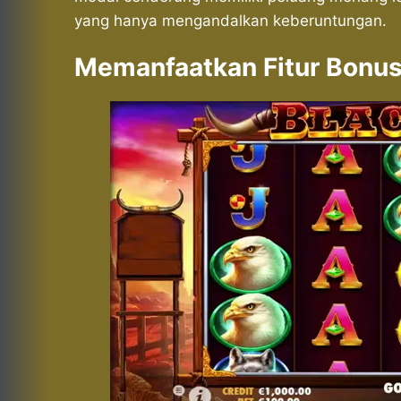
yang hanya mengandalkan keberuntungan.
Memanfaatkan Fitur Bonus