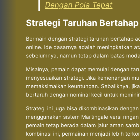
Dengan Pola Tepat
Strategi Taruhan Bertahap
Bermain dengan strategi taruhan bertahap ada
online. Ide dasarnya adalah meningkatkan a
sebelumnya, namun tetap dalam batas modal 
Misalnya, pemain dapat memulai dengan taru
menyesuaikan strategi. Jika kemenangan munc
memaksimalkan keuntungan. Sebaliknya, jika
bertaruh dengan nominal kecil untuk memini
Strategi ini juga bisa dikombinasikan dengan
menggunakan sistem Martingale versi ringan 
pemain tetap berada dalam jalur aman samb
kombinasi ini, permainan menjadi lebih terko