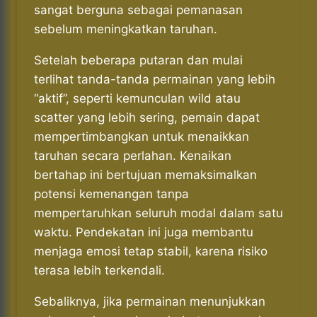
sangat berguna sebagai pemanasan
sebelum meningkatkan taruhan.
Setelah beberapa putaran dan mulai
terlihat tanda-tanda permainan yang lebih
“aktif”, seperti kemunculan wild atau
scatter yang lebih sering, pemain dapat
mempertimbangkan untuk menaikkan
taruhan secara perlahan. Kenaikan
bertahap ini bertujuan memaksimalkan
potensi kemenangan tanpa
mempertaruhkan seluruh modal dalam satu
waktu. Pendekatan ini juga membantu
menjaga emosi tetap stabil, karena risiko
terasa lebih terkendali.
Sebaliknya, jika permainan menunjukkan