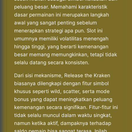
peluang besar. Memahami karakteristik
dasar permainan ini merupakan langkah
awal yang sangat penting sebelum
menerapkan strategi apa pun. Slot ini
umumnya memiliki volatilitas menengah
hingga tinggi, yang berarti kemenangan
besar memang memungkinkan, tetapi tidak
selalu datang secara konsisten.
Dari sisi mekanisme, Release the Kraken
biasanya dilengkapi dengan fitur simbol
khusus seperti wild, scatter, serta mode
bonus yang dapat meningkatkan peluang
kemenangan secara signifikan. Fitur-fitur ini
tidak selalu muncul dalam waktu singkat,
namun ketika aktif, dampaknya terhadap
saldo pemain bisa sangat terasa. Inilah