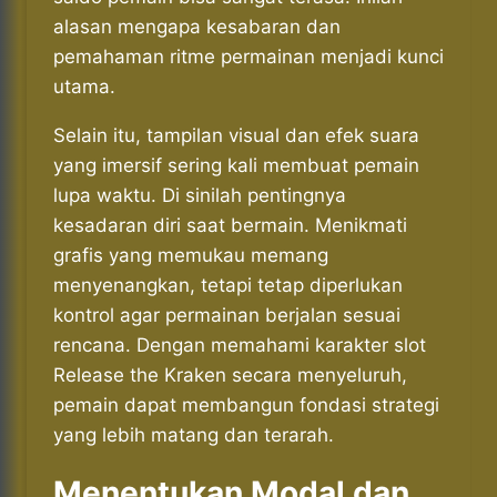
alasan mengapa kesabaran dan
pemahaman ritme permainan menjadi kunci
utama.
Selain itu, tampilan visual dan efek suara
yang imersif sering kali membuat pemain
lupa waktu. Di sinilah pentingnya
kesadaran diri saat bermain. Menikmati
grafis yang memukau memang
menyenangkan, tetapi tetap diperlukan
kontrol agar permainan berjalan sesuai
rencana. Dengan memahami karakter slot
Release the Kraken secara menyeluruh,
pemain dapat membangun fondasi strategi
yang lebih matang dan terarah.
Menentukan Modal dan