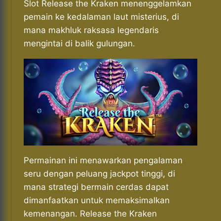
Slot Release the Kraken menenggelamkan
pemain ke kedalaman laut misterius, di
mana makhluk raksasa legendaris
mengintai di balik gulungan.
Permainan ini menawarkan pengalaman
seru dengan peluang jackpot tinggi, di
mana strategi bermain cerdas dapat
dimanfaatkan untuk memaksimalkan
kemenangan. Release the Kraken