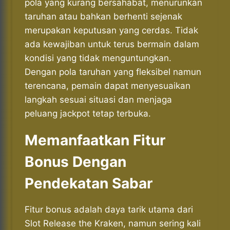
pola yang kurang bersahabat, menurunkan
taruhan atau bahkan berhenti sejenak
merupakan keputusan yang cerdas. Tidak
ada kewajiban untuk terus bermain dalam
kondisi yang tidak menguntungkan.
Dengan pola taruhan yang fleksibel namun
terencana, pemain dapat menyesuaikan
langkah sesuai situasi dan menjaga
peluang jackpot tetap terbuka.
Memanfaatkan Fitur
Bonus Dengan
Pendekatan Sabar
Fitur bonus adalah daya tarik utama dari
Slot Release the Kraken, namun sering kali