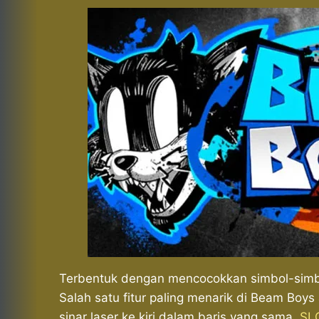
Terbentuk dengan mencocokkan simbol-simbol 
Salah satu fitur paling menarik di Beam Bo
sinar laser ke kiri dalam baris yang sama,
SL