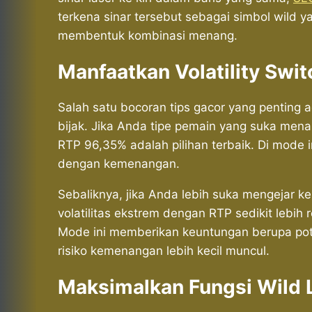
terkena sinar tersebut sebagai simbol wild 
membentuk kombinasi menang.
Manfaatkan Volatility Swit
Salah satu bocoran tips gacor yang penting a
bijak. Jika Anda tipe pemain yang suka menan
RTP 96,35% adalah pilihan terbaik. Di mode 
dengan kemenangan.
Sebaliknya, jika Anda lebih suka mengejar 
volatilitas ekstrem dengan RTP sedikit lebi
Mode ini memberikan keuntungan berupa pote
risiko kemenangan lebih kecil muncul.
Maksimalkan Fungsi Wild 