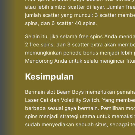
atau lebih simbol scatter di layar. Jumlah fr
jumlah scatter yang muncul: 3 scatter memberi
spins, dan 6 scatter 40 spins.
Selain itu, jika selama free spins Anda men
2 free spins, dan 3 scatter extra akan memb
memungkinkan periode bonus menjadi lebih 
Mendorong Anda untuk selalu mengincar fitu
Kesimpulan
Bermain slot Beam Boys memerlukan pemahama
Laser Cat dan Volatility Switch. Yang membe
berbeda sesuai gaya bermain. Pemilihan mode
spins menjadi strategi utama untuk memaksim
sudah menyediakan sebuah situs, sebagai te