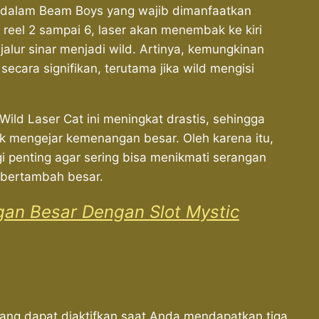
a dalam Beam Boys yang wajib dimanfaatkan
 reel 2 sampai 6, laser akan menembak ke kiri
alur sinar menjadi wild. Artinya, kemungkinan
ara signifikan, terutama jika wild mengisi
ild Laser Cat ini meningkat drastis, sehingga
uk mengejar kemenangan besar. Oleh karena itu,
gi penting agar sering bisa menikmati serangan
bertambah besar.
an Besar Dengan Slot Mystic
yang dapat diaktifkan saat Anda mendapatkan tiga