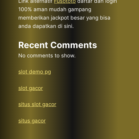
Link alternatif
Fusototo
daftar dan login
100% aman mudah gampang
memberikan jackpot besar yang bisa
anda dapatkan di sini.
Recent Comments
No comments to show.
slot demo pg
slot gacor
situs slot gacor
situs gacor