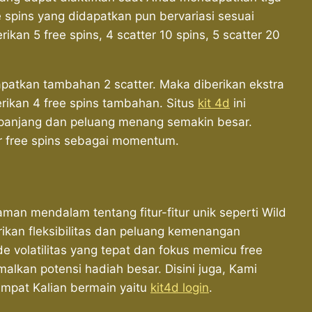
ee spins yang didapatkan pun bervariasi sesuai
kan 5 free spins, 4 scatter 10 spins, 5 scatter 20
dapatkan tambahan 2 scatter. Maka diberikan ekstra
erikan 4 free spins tambahan. Situs
kit 4d
i
ni
panjang dan peluang menang semakin besar.
r free spins sebagai momentum.
n mendalam tentang fitur-fitur unik seperti Wild
rikan fleksibilitas dan peluang kemenangan
 volatilitas yang tepat dan fokus memicu free
alkan potensi hadiah besar. Disini juga, Kami
mpat Kalian bermain yaitu
kit4d login
.