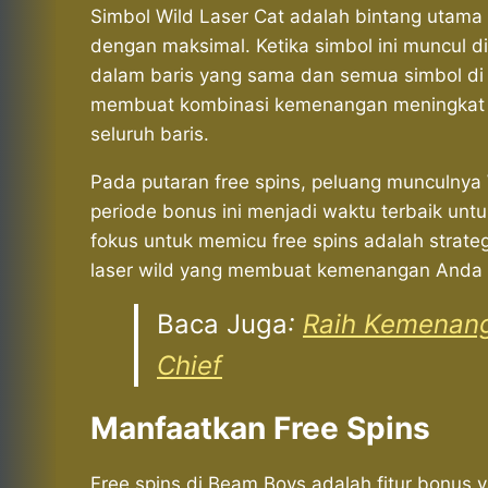
Simbol Wild Laser Cat adalah bintang utam
dengan maksimal. Ketika simbol ini muncul di
dalam baris yang sama dan semua simbol di j
membuat kombinasi kemenangan meningkat sec
seluruh baris.
Pada putaran free spins, peluang munculnya W
periode bonus ini menjadi waktu terbaik unt
fokus untuk memicu free spins adalah strate
laser wild yang membuat kemenangan Anda 
Baca Juga
:
Raih Kemenang
Chief
Manfaatkan Free Spins
Free spins di Beam Boys adalah fitur bonus 