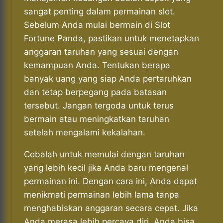
sangat penting dalam permainan slot.
Sebelum Anda mulai bermain di Slot
Fortune Panda, pastikan untuk menetapkan
anggaran taruhan yang sesuai dengan
kemampuan Anda. Tentukan berapa
banyak uang yang siap Anda pertaruhkan
dan tetap berpegang pada batasan
tersebut. Jangan tergoda untuk terus
bermain atau meningkatkan taruhan
setelah mengalami kekalahan.
Cobalah untuk memulai dengan taruhan
yang lebih kecil jika Anda baru mengenal
permainan ini. Dengan cara ini, Anda dapat
menikmati permainan lebih lama tanpa
menghabiskan anggaran secara cepat. Jika
Anda merasa lebih percaya diri, Anda bisa