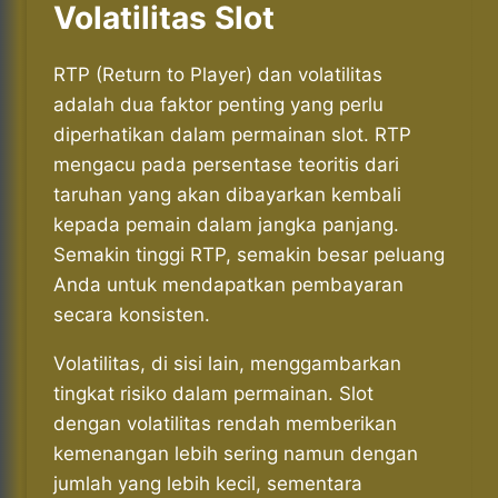
Volatilitas Slot
RTP (Return to Player) dan volatilitas
adalah dua faktor penting yang perlu
diperhatikan dalam permainan slot. RTP
mengacu pada persentase teoritis dari
taruhan yang akan dibayarkan kembali
kepada pemain dalam jangka panjang.
Semakin tinggi RTP, semakin besar peluang
Anda untuk mendapatkan pembayaran
secara konsisten.
Volatilitas, di sisi lain, menggambarkan
tingkat risiko dalam permainan. Slot
dengan volatilitas rendah memberikan
kemenangan lebih sering namun dengan
jumlah yang lebih kecil, sementara