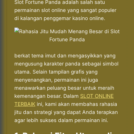
Slot Fortune Panda adalah salah satu
permainan slot online yang sangat populer
di kalangan penggemar kasino online.
berkat tema imut dan mengasyikkan yang
mengusung karakter panda sebagai simbol
utama. Selain tampilan grafis yang
menyenangkan, permainan ini juga
menawarkan peluang besar untuk meraih
kemenangan besar. Dalam
SLOT ONLINE
TERBAIK
ini, kami akan membahas rahasia
jitu dan strategi yang dapat Anda terapkan
agar lebih sukses dalam permainan ini.