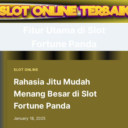
Skip
to
content
Fitur Utama di Slot
Fortune Panda
SLOT ONLINE
Rahasia Jitu Mudah
Menang Besar di Slot
Fortune Panda
January 18, 2025