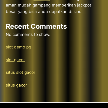
aman mudah gampang memberikan jackpot
besar yang bisa anda dapatkan di sini.
Recent Comments
No comments to show.
slot demo pg
slot gacor
situs slot gacor
situs gacor