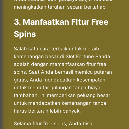
meningkatkan taruhan secara bertahap.
3. Manfaatkan Fitur Free
Spins
Salah satu cara terbaik untuk meraih
kemenangan besar di Slot Fortune Panda
adalah dengan memanfaatkan fitur free
spins. Saat Anda berhasil memicu putaran
gratis, Anda mendapatkan kesempatan
untuk memutar gulungan tanpa biaya
tambahan. Ini memberikan peluang besar
untuk mendapatkan kemenangan tanpa
harus bertaruh lebih banyak.
Selama fitur free spins, Anda bisa