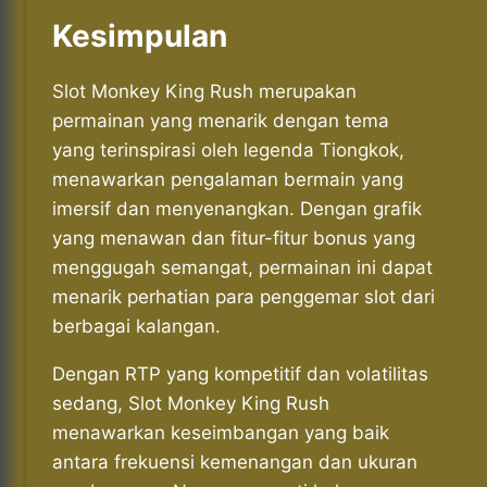
Kesimpulan
Slot Monkey King Rush merupakan
permainan yang menarik dengan tema
yang terinspirasi oleh legenda Tiongkok,
menawarkan pengalaman bermain yang
imersif dan menyenangkan. Dengan grafik
yang menawan dan fitur-fitur bonus yang
menggugah semangat, permainan ini dapat
menarik perhatian para penggemar slot dari
berbagai kalangan.
Dengan RTP yang kompetitif dan volatilitas
sedang, Slot Monkey King Rush
menawarkan keseimbangan yang baik
antara frekuensi kemenangan dan ukuran