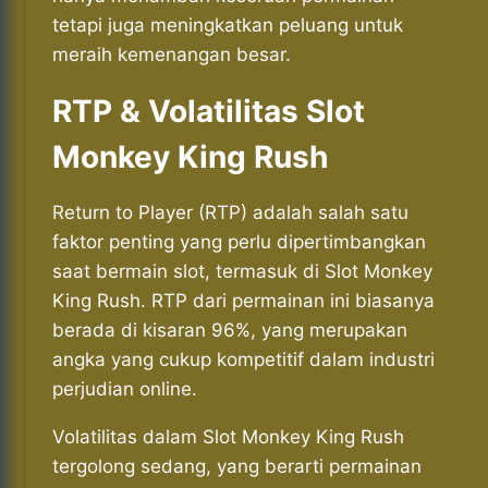
tetapi juga meningkatkan peluang untuk
meraih kemenangan besar.
RTP & Volatilitas Slot
Monkey King Rush
Return to Player (RTP) adalah salah satu
faktor penting yang perlu dipertimbangkan
saat bermain slot, termasuk di Slot Monkey
King Rush. RTP dari permainan ini biasanya
berada di kisaran 96%, yang merupakan
angka yang cukup kompetitif dalam industri
perjudian online.
Volatilitas dalam Slot Monkey King Rush
tergolong sedang, yang berarti permainan