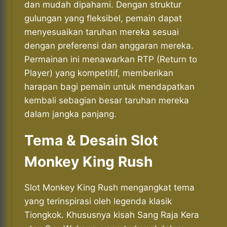
dan mudah dipahami. Dengan struktur
gulungan yang fleksibel, pemain dapat
menyesuaikan taruhan mereka sesuai
dengan preferensi dan anggaran mereka.
Permainan ini menawarkan RTP (Return to
Player) yang kompetitif, memberikan
harapan bagi pemain untuk mendapatkan
kembali sebagian besar taruhan mereka
dalam jangka panjang.
Tema & Desain Slot
Monkey King Rush
Slot Monkey King Rush mengangkat tema
yang terinspirasi oleh legenda klasik
Tiongkok. Khususnya kisah Sang Raja Kera