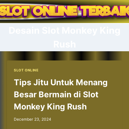
Skip
to
content
Desain Slot Monkey King
Rush
SLOT ONLINE
Tips Jitu Untuk Menang
Besar Bermain di Slot
Monkey King Rush
December 23, 2024