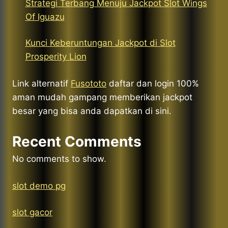
Strategi Terbang Menuju Jackpot Slot Wings
Of Iguazu
Kunci Keberuntungan Jackpot di Slot
Prosperity Lion
Link alternatif
Fusototo
daftar dan login 100%
aman mudah gampang memberikan jackpot
besar yang bisa anda dapatkan di sini.
Recent Comments
No comments to show.
slot demo pg
slot gacor