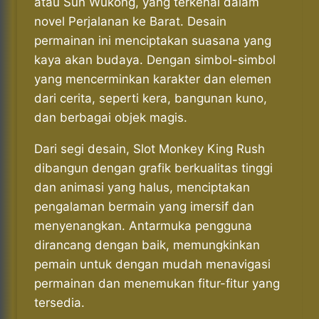
atau Sun Wukong, yang terkenal dalam
novel Perjalanan ke Barat. Desain
permainan ini menciptakan suasana yang
kaya akan budaya. Dengan simbol-simbol
yang mencerminkan karakter dan elemen
dari cerita, seperti kera, bangunan kuno,
dan berbagai objek magis.
Dari segi desain, Slot Monkey King Rush
dibangun dengan grafik berkualitas tinggi
dan animasi yang halus, menciptakan
pengalaman bermain yang imersif dan
menyenangkan. Antarmuka pengguna
dirancang dengan baik, memungkinkan
pemain untuk dengan mudah menavigasi
permainan dan menemukan fitur-fitur yang
tersedia.