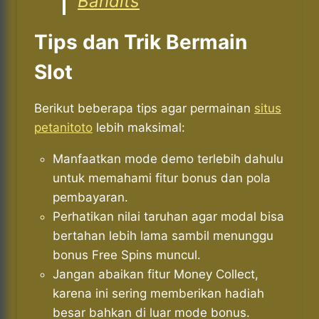
Bandits
Tips dan Trik Bermain
Slot
Berikut beberapa tips agar permainan
situs
petanitoto
lebih maksimal:
Manfaatkan mode demo terlebih dahulu
untuk memahami fitur bonus dan pola
pembayaran.
Perhatikan nilai taruhan agar modal bisa
bertahan lebih lama sambil menunggu
bonus Free Spins muncul.
Jangan abaikan fitur Money Collect,
karena ini sering memberikan hadiah
besar bahkan di luar mode bonus.