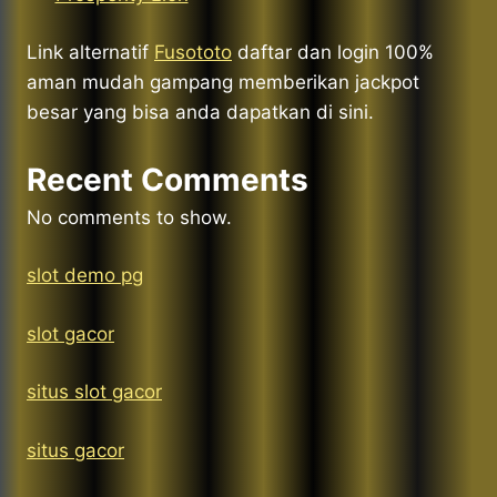
Link alternatif
Fusototo
daftar dan login 100%
aman mudah gampang memberikan jackpot
besar yang bisa anda dapatkan di sini.
Recent Comments
No comments to show.
slot demo pg
slot gacor
situs slot gacor
situs gacor