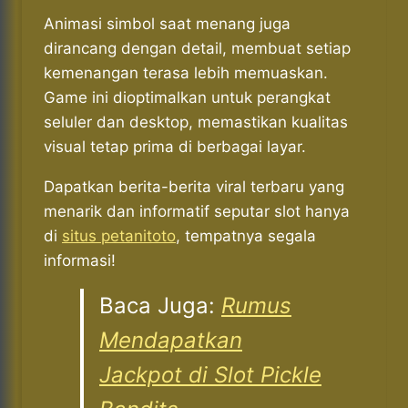
Animasi simbol saat menang juga
dirancang dengan detail, membuat setiap
kemenangan terasa lebih memuaskan.
Game ini dioptimalkan untuk perangkat
seluler dan desktop, memastikan kualitas
visual tetap prima di berbagai layar.
Dapatkan berita-berita viral terbaru yang
menarik dan informatif seputar slot hanya
di
situs petanitoto
, tempatnya segala
informasi!
Baca Juga:
Rumus
Mendapatkan
Jackpot di Slot Pickle