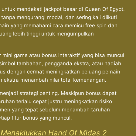
a untuk mendekati jackpot besar di Queen Of Egypt.
anpa mengurangi modal, dan sering kali diikuti
main yang memahami cara memicu free spin dan
ang lebih tinggi untuk mengumpulkan
ur mini game atau bonus interaktif yang bisa muncul
an simbol tambahan, pengganda ekstra, atau hadiah
onus dengan cermat meningkatkan peluang pemain
iah ekstra menambah nilai total kemenangan.
 menjadi strategi penting. Meskipun bonus dapat
han terlalu cepat justru meningkatkan risiko
omen yang tepat sebelum menambah taruhan
tiap fitur bonus yang muncul.
r Menaklukkan Hand Of Midas 2