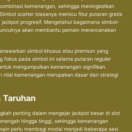
 kombinasi kemenangan, sehingga meningkatkan
mbol scatter biasanya memicu fitur putaran gratis
 jackpot progresif. Mengetahui bagaimana simbol-
 munculnya akan membantu pemain merencanakan
 menawarkan simbol khusus atau premium yang
g fokus pada simbol ini selama putaran reguler
 untuk mengumpulkan kemenangan signifikan.
nilai kemenangan merupakan dasar dari strategi
& Taruhan
kah penting dalam mengejar jackpot besar di slot
s menengah hingga tinggi, sehingga kemenangan
Pemain perlu membagi modal menjadi beberapa sesi