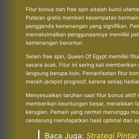
Fitur bonus dan free spin adalah kunci utam
Putaran gratis memberi kesempatan bermain t
pengganda kemenangan yang signifikan. Pe
memaksimalkan penggunaannya memiliki pelu
kemenangan beruntun.
Selain free spin, Queen Of Egypt memiliki fit
secara acak. Fitur ini sering kali memberik
langsung berupa koin. Pemanfaatan fitur b
meraih jackpot progresif, karena setiap had
Menyesuaikan taruhan saat fitur bonus aktif
memberikan keuntungan besar, menaikkan taru
kerugian. Pemain yang cermat menunggu m
cenderung mendapatkan hasil optimal dari se
Baca Juga:
Strategi Pinta