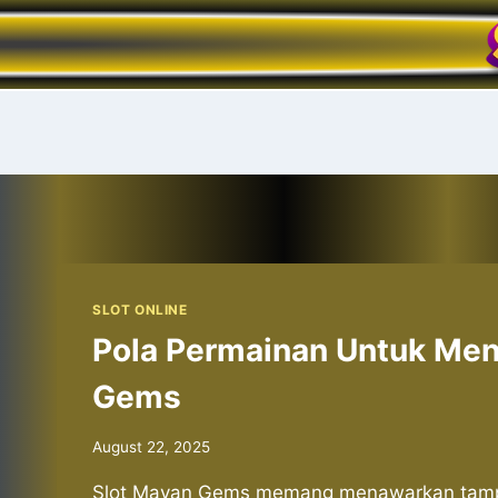
Skip
to
content
SLOT ONLINE
Pola Permainan Untuk Men
Gems
August 22, 2025
Slot Mayan Gems memang menawarkan tampi