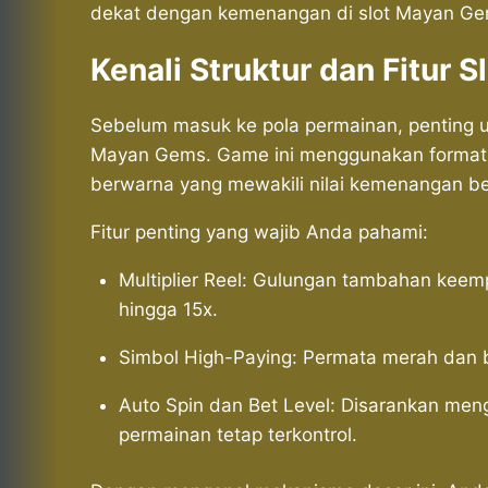
dekat dengan kemenangan di slot Mayan Ge
Kenali Struktur dan Fitur
Sebelum masuk ke pola permainan, penting u
Mayan Gems. Game ini menggunakan format 
berwarna yang mewakili nilai kemenangan b
Fitur penting yang wajib Anda pahami:
Multiplier Reel: Gulungan tambahan keem
hingga 15x.
Simbol High-Paying: Permata merah dan bi
Auto Spin dan Bet Level: Disarankan meng
permainan tetap terkontrol.