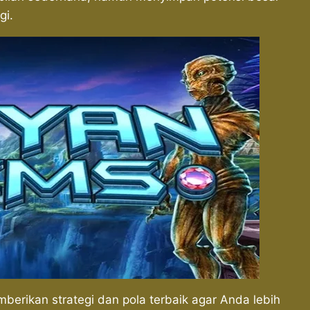
gi.
erikan strategi dan pola terbaik agar Anda lebih