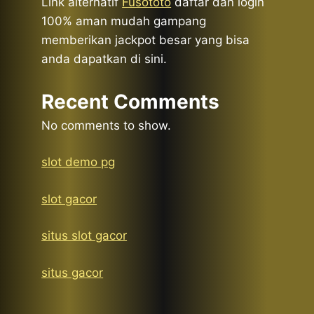
Link alternatif
Fusototo
daftar dan login
100% aman mudah gampang
memberikan jackpot besar yang bisa
anda dapatkan di sini.
Recent Comments
No comments to show.
slot demo pg
slot gacor
situs slot gacor
situs gacor