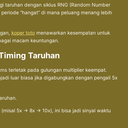
tegi taruhan dengan siklus RNG (Random Number
ki periode “hangat” di mana peluang menang lebih
ngan,
koper toto
menawarkan kesempatan untuk
rbagai macam keuntungan.
 Timing Taruhan
s terletak pada gulungan multiplier keempat.
njadi luar biasa jika digabungkan dengan pengali 5x
taruhan.
 (misal 5x → 8x → 10x), ini bisa jadi sinyal waktu