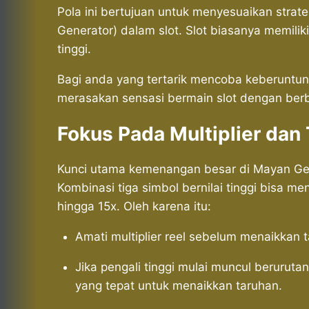
Pola ini bertujuan untuk menyesuaikan stra
Generator) dalam slot. Slot biasanya memili
tinggi.
Bagi anda yang tertarik mencoba keberuntu
merasakan sensasi bermain slot dengan be
Fokus Pada Multiplier dan
Kunci utama kemenangan besar di Mayan Gem
Kombinasi tiga simbol bernilai tinggi bisa me
hingga 15x. Oleh karena itu:
Amati multiplier reel sebelum menaikkan 
Jika pengali tinggi mulai muncul berurutan
yang tepat untuk menaikkan taruhan.