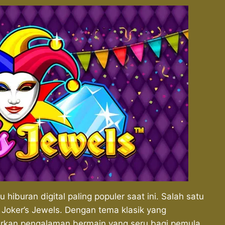
 hiburan digital paling populer saat ini. Salah satu
 Joker’s Jewels. Dengan tema klasik yang
rkan pengalaman bermain yang seru bagi pemula