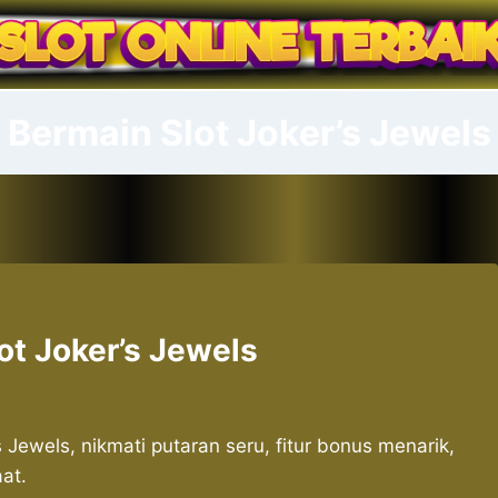
Bermain Slot Joker’s Jewels
t Joker’s Jewels
Jewels, nikmati putaran seru, fitur bonus menarik,
at.