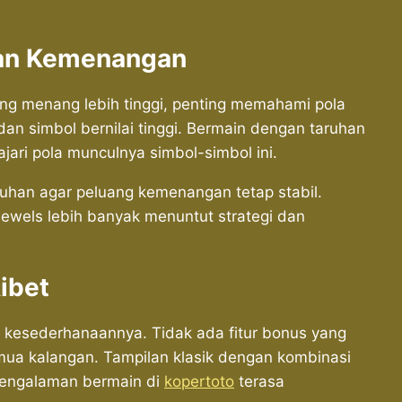
kan Kemenangan
ng menang lebih tinggi, penting memahami pola
dan simbol bernilai tinggi. Bermain dengan taruhan
jari pola munculnya simbol-simbol ini.
taruhan agar peluang kemenangan tetap stabil.
Jewels lebih banyak menuntut strategi dan
ibet
ah kesederhanaannya. Tidak ada fitur bonus yang
mua kalangan. Tampilan klasik dengan kombinasi
pengalaman bermain di
kopertoto
terasa