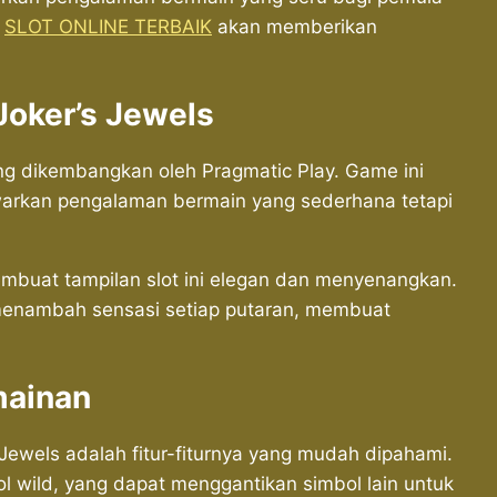
i
SLOT ONLINE TERBAIK
akan memberikan
Joker’s Jewels
ng dikembangkan oleh Pragmatic Play. Game ini
warkan pengalaman bermain yang sederhana tetapi
buat tampilan slot ini elegan dan menyenangkan.
a menambah sensasi setiap putaran, membuat
mainan
s Jewels adalah fitur-fiturnya yang mudah dipahami.
ol wild, yang dapat menggantikan simbol lain untuk