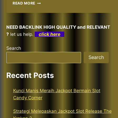
TIPS
READ MORE
CUAN
BESAR
SLOT
MONKEY
NEED BACKLINK HIGH QUALITY and RELEVANT
BONANZA
?
let us help.
click here
DI
SITUS
RESMI
Search
Search
Recent Posts
Kunci Manis Meraih Jackpot Bermain Slot
Candy Corner
Strategi Melepaskan Jackpot Slot Release The