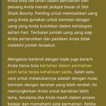
Anda bisa bertahan dalam permainan dan
peluang Anda meraih jackpot besar di Slot
Shark Bounty. Penting untuk memisahkan uang
yang Anda gunakan untuk bermain dengan
uang yang Anda butuhkan dalam kehidupan
sehari-hari. Tentukan jumlah uang yang siap
Anda pertaruhkan dan pastikan Anda tidak
melebihi jumlah tersebut.
Mengelola bankroll dengan bijak juga berarti
Anda harus bisa
bertahan dalam permainan
lebih lama tanpa kehabisan saldo
. Salah satu
cara untuk melakukannya adalah dengan mulai
bermain dengan taruhan yang lebih rendah. Ini
memungkinkan Anda untuk bertahan lebih
lama, terutama jika Anda masih dalam proses
belajar dan memahami pola permainan. Ketika