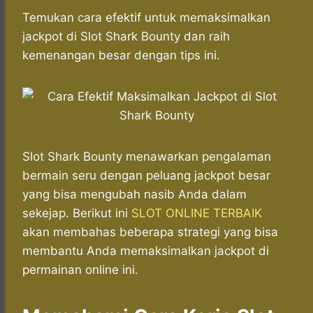
h
a
e
e
k
i
a
c
s
l
y
n
Temukan cara efektif untuk memaksimalkan
t
e
s
e
p
e
jackpot di Slot Shark Bounty dan raih
s
b
e
g
e
kemenangan besar dengan tips ini.
A
o
n
r
p
o
g
a
p
k
e
m
r
Slot Shark Bounty menawarkan pengalaman
bermain seru dengan peluang jackpot besar
yang bisa mengubah nasib Anda dalam
sekejap. Berikut ini
SLOT ONLINE TERBAIK
akan membahas beberapa strategi yang bisa
membantu Anda memaksimalkan jackpot di
permainan online ini.