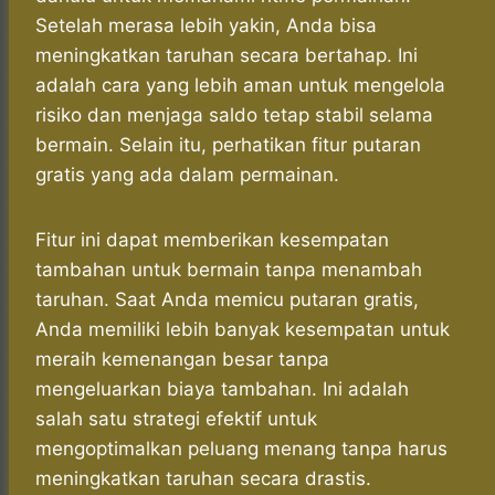
Setelah merasa lebih yakin, Anda bisa
meningkatkan taruhan secara bertahap. Ini
adalah cara yang lebih aman untuk mengelola
risiko dan menjaga saldo tetap stabil selama
bermain. Selain itu, perhatikan fitur putaran
gratis yang ada dalam permainan.
Fitur ini dapat memberikan kesempatan
tambahan untuk bermain tanpa menambah
taruhan. Saat Anda memicu putaran gratis,
Anda memiliki lebih banyak kesempatan untuk
meraih kemenangan besar tanpa
mengeluarkan biaya tambahan. Ini adalah
salah satu strategi efektif untuk
mengoptimalkan peluang menang tanpa harus
meningkatkan taruhan secara drastis.