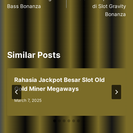
Bass Bonanza
di Slot Gravity
Bonanza
Similar Posts
Rahasia Jackpot Besar Slot Old
Gold Miner Megaways
March 7, 2025