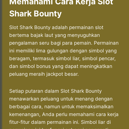
Memahami Cara Kerja Slot
Shark Bounty
Slot Shark Bounty adalah permainan slot
bertema bajak laut yang menyuguhkan
pengalaman seru bagi para pemain. Permainan
ini memiliki lima gulungan dengan simbol yang
beragam, termasuk simbol liar, simbol pencar,
dan simbol bonus yang dapat meningkatkan
peluang meraih jackpot besar.
Setiap putaran dalam Slot Shark Bounty
menawarkan peluang untuk menang dengan
berbagai cara, namun untuk memaksimalkan
kemenangan, Anda perlu memahami cara kerja
fitur-fitur dalam permainan ini. Simbol liar di