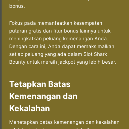
bonus.
Fokus pada memanfaatkan kesempatan
putaran gratis dan fitur bonus lainnya untuk
meningkatkan peluang kemenangan Anda.
Dengan cara ini, Anda dapat memaksimalkan
setiap peluang yang ada dalam Slot Shark
Bounty untuk meraih jackpot yang lebih besar.
Tetapkan Batas
Kemenangan dan
Kekalahan
Menetapkan batas kemenangan dan kekalahan