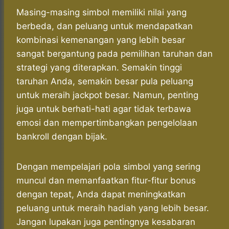
Masing-masing simbol memiliki nilai yang
berbeda, dan peluang untuk mendapatkan
kombinasi kemenangan yang lebih besar
sangat bergantung pada pemilihan taruhan dan
strategi yang diterapkan. Semakin tinggi
taruhan Anda, semakin besar pula peluang
untuk meraih jackpot besar. Namun, penting
juga untuk berhati-hati agar tidak terbawa
emosi dan mempertimbangkan pengelolaan
bankroll dengan bijak.
Dengan mempelajari pola simbol yang sering
muncul dan memanfaatkan fitur-fitur bonus
dengan tepat, Anda dapat meningkatkan
peluang untuk meraih hadiah yang lebih besar.
Jangan lupakan juga pentingnya kesabaran