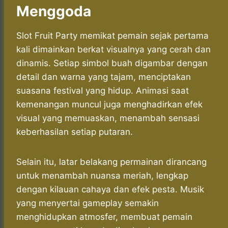
Menggoda
Slot Fruit Party memikat pemain sejak pertama
kali dimainkan berkat visualnya yang cerah dan
dinamis. Setiap simbol buah digambar dengan
detail dan warna yang tajam, menciptakan
suasana festival yang hidup. Animasi saat
kemenangan muncul juga menghadirkan efek
visual yang memuaskan, menambah sensasi
keberhasilan setiap putaran.
Selain itu, latar belakang permainan dirancang
untuk menambah nuansa meriah, lengkap
dengan kilauan cahaya dan efek pesta. Musik
yang menyertai gameplay semakin
menghidupkan atmosfer, membuat pemain