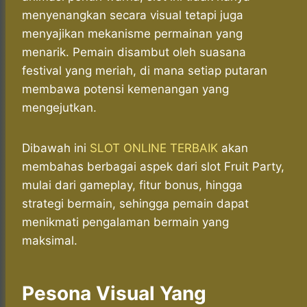
menyenangkan secara visual tetapi juga
menyajikan mekanisme permainan yang
menarik. Pemain disambut oleh suasana
festival yang meriah, di mana setiap putaran
membawa potensi kemenangan yang
mengejutkan.
Dibawah ini
SLOT ONLINE TERBAIK
akan
membahas berbagai aspek dari slot Fruit Party,
mulai dari gameplay, fitur bonus, hingga
strategi bermain, sehingga pemain dapat
menikmati pengalaman bermain yang
maksimal.
Pesona Visual Yang