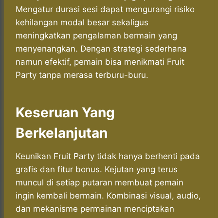
Mengatur durasi sesi dapat mengurangi risiko
kehilangan modal besar sekaligus
meningkatkan pengalaman bermain yang
menyenangkan. Dengan strategi sederhana
namun efektif, pemain bisa menikmati Fruit
Party tanpa merasa terburu-buru.
Keseruan Yang
Berkelanjutan
Keunikan Fruit Party tidak hanya berhenti pada
grafis dan fitur bonus. Kejutan yang terus
muncul di setiap putaran membuat pemain
ingin kembali bermain. Kombinasi visual, audio,
dan mekanisme permainan menciptakan