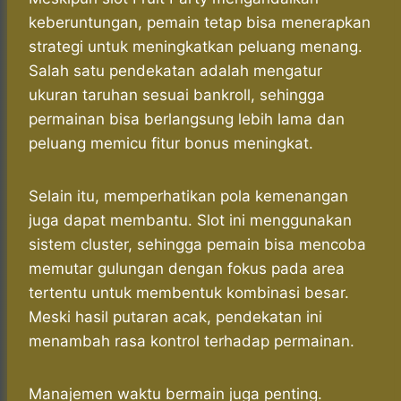
keberuntungan, pemain tetap bisa menerapkan
strategi untuk meningkatkan peluang menang.
Salah satu pendekatan adalah mengatur
ukuran taruhan sesuai bankroll, sehingga
permainan bisa berlangsung lebih lama dan
peluang memicu fitur bonus meningkat.
Selain itu, memperhatikan pola kemenangan
juga dapat membantu. Slot ini menggunakan
sistem cluster, sehingga pemain bisa mencoba
memutar gulungan dengan fokus pada area
tertentu untuk membentuk kombinasi besar.
Meski hasil putaran acak, pendekatan ini
menambah rasa kontrol terhadap permainan.
Manajemen waktu bermain juga penting.