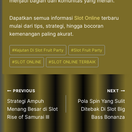
menjadi bagian dari komunitas yang meriah.
Dapatkan semua informasi
Slot Online
terbaru
mulai dari tips, strategi, hingga bocoran
kemenangan paling akurat.
Post
#
Kejutan Di Slot Fruit Party
#
Slot Fruit Party
Tags:
#
SLOT ONLINE
#
SLOT ONLINE TERBAIK
Post
PREVIOUS
NEXT
Strategi Ampuh
Pola Spin Yang Sulit
navigation
Menang Besar di Slot
Ditebak Di Slot Big
Rise of Samurai III
Bass Bonanza