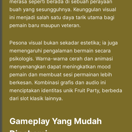
merasa seperti berada di sebuah perayaan
buah yang sesungguhnya. Keunggulan visual
ini menjadi salah satu daya tarik utama bagi
pemain baru maupun veteran.
Pesona visual bukan sekadar estetika; ia juga
memengaruhi pengalaman bermain secara
psikologis. Warna-warna cerah dan animasi
menyenangkan dapat meningkatkan mood
pemain dan membuat sesi permainan lebih
berkesan. Kombinasi grafis dan audio ini
menciptakan identitas unik Fruit Party, berbeda
dari slot klasik lainnya.
Gameplay Yang Mudah