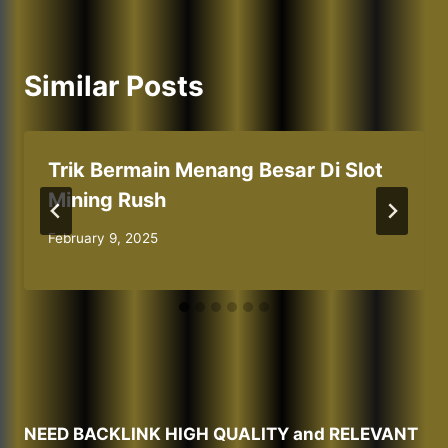
Similar Posts
Trik Bermain Menang Besar Di Slot
Mining Rush
February 9, 2025
NEED BACKLINK HIGH QUALITY and RELEVANT