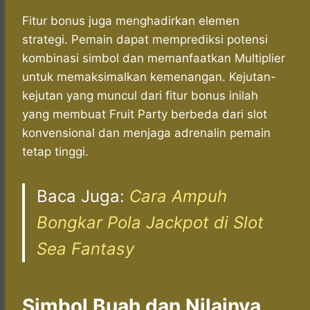
Fitur bonus juga menghadirkan elemen
strategi. Pemain dapat memprediksi potensi
kombinasi simbol dan memanfaatkan Multiplier
untuk memaksimalkan kemenangan. Kejutan-
kejutan yang muncul dari fitur bonus inilah
yang membuat Fruit Party berbeda dari slot
konvensional dan menjaga adrenalin pemain
tetap tinggi.
Baca Juga:
Cara Ampuh
Bongkar Pola Jackpot di Slot
Sea Fantasy
Simbol Buah dan Nilainya