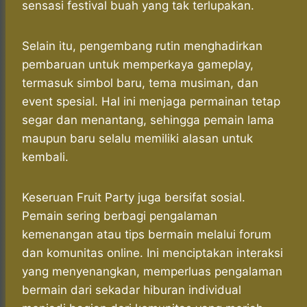
sensasi festival buah yang tak terlupakan.
Selain itu, pengembang rutin menghadirkan
pembaruan untuk memperkaya gameplay,
termasuk simbol baru, tema musiman, dan
event spesial. Hal ini menjaga permainan tetap
segar dan menantang, sehingga pemain lama
maupun baru selalu memiliki alasan untuk
kembali.
Keseruan Fruit Party juga bersifat sosial.
Pemain sering berbagi pengalaman
kemenangan atau tips bermain melalui forum
dan komunitas online. Ini menciptakan interaksi
yang menyenangkan, memperluas pengalaman
bermain dari sekadar hiburan individual