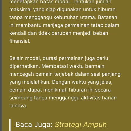
menetapkan batas modal. Tentukan jumlah
maksimal yang siap digunakan untuk hiburan
tanpa menggangu kebutuhan utama. Batasan
ini membantu menjaga permainan tetap dalam
kendali dan tidak berubah menjadi beban
finansial.
Selain modal, durasi permainan juga perlu
diperhatikan. Membatasi waktu bermain
mencegah pemain terjebak dalam sesi panjang
yang melelahkan. Dengan waktu yang jelas,
pemain dapat menikmati hiburan ini secara
seimbang tanpa mengganggu aktivitas harian
lainnya.
Baca Juga:
Strategi Ampuh