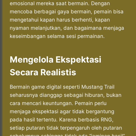
emosional mereka saat bermain. Dengan
mencoba berbagai gaya bermain, pemain bisa
mengetahui kapan harus berhenti, kapan
nyaman melanjutkan, dan bagaimana menjaga
keseimbangan selama sesi permainan.
Mengelola Ekspektasi
Secara Realistis
Bermain game digital seperti Mustang Trail
seharusnya dianggap sebagai hiburan, bukan
cara mencari keuntungan. Pemain perlu
menjaga ekspektasi agar tidak bergantung
pada hasil tertentu. Karena berbasis RNG,
setiap putaran tidak terpengaruh oleh putaran