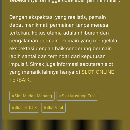
sebelumnya sehingga tidak ada “jaminan hasil”.
Dengan ekspektasi yang realistis, pemain
dapat menikmati permainan tanpa merasa
tertekan. Fokus utama adalah hiburan dan
pengalaman bermain. Pemain yang mengelola
ekspektasi dengan baik cenderung bermain
lebih santai dan terhindar dari keputusan
impulsif. Simak juga informasi seputaran slot
yang menarik lainnya hanya di
SLOT ONLINE
TERBAIK
.
Post
#
Slot Mudah Menang
#
Slot Mustang Trail
Tags:
#
Slot Terbaik
#
Slot Viral