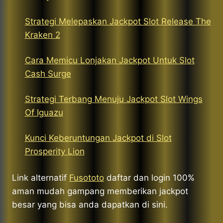
Strategi Melepaskan Jackpot Slot Release The
Kraken 2
Cara Memicu Lonjakan Jackpot Untuk Slot
Cash Surge
Strategi Terbang Menuju Jackpot Slot Wings
Of Iguazu
Kunci Keberuntungan Jackpot di Slot
Prosperity Lion
Link alternatif
Fusototo
daftar dan login 100%
aman mudah gampang memberikan jackpot
besar yang bisa anda dapatkan di sini.