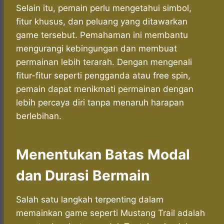
Selain itu, pemain perlu mengetahui simbol,
fitur khusus, dan peluang yang ditawarkan
game tersebut. Pemahaman ini membantu
mengurangi kebingungan dan membuat
permainan lebih terarah. Dengan mengenali
fitur-fitur seperti pengganda atau free spin,
pemain dapat menikmati permainan dengan
lebih percaya diri tanpa menaruh harapan
berlebihan.
Menentukan Batas Modal
dan Durasi Bermain
Salah satu langkah terpenting dalam
memainkan game seperti Mustang Trail adalah