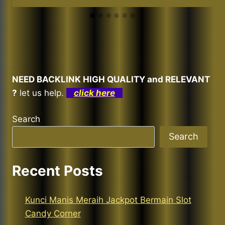
NEED BACKLINK HIGH QUALITY and RELEVANT
?
let us help.
click here
Search
Search
Recent Posts
Kunci Manis Meraih Jackpot Bermain Slot
Candy Corner