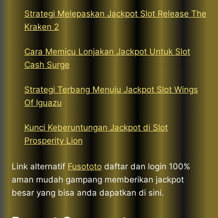
Strategi Melepaskan Jackpot Slot Release The
Kraken 2
Cara Memicu Lonjakan Jackpot Untuk Slot
Cash Surge
Strategi Terbang Menuju Jackpot Slot Wings
Of Iguazu
Kunci Keberuntungan Jackpot di Slot
Prosperity Lion
Link alternatif
Fusototo
daftar dan login 100%
aman mudah gampang memberikan jackpot
besar yang bisa anda dapatkan di sini.