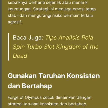
sebaiknya berhenti sejenak atau menarik
keuntungan. Strategi ini menjaga emosi tetap
stabil dan mengurangi risiko bermain terlalu
agresif.
Baca Juga:
Tips Analisis Pola
Spin Turbo Slot Kingdom of the
Dead
Gunakan Taruhan Konsisten
dan Bertahap
Forge of Olympus cocok dimainkan dengan
strategi taruhan konsisten dan bertahap.