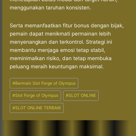
menggunakan taruhan konsisten.
Serta memanfaatkan fitur bonus dengan bijak,
pemain dapat menikmati permainan lebih
menyenangkan dan terkontrol. Strategi ini
membantu menjaga emosi tetap stabil,
meminimalkan risiko, dan tetap membuka
peluang meraih keuntungan maksimal.
Post
#
Bermain Slot Forge of Olympus
Tags:
#
Slot Forge of Olympus
#
SLOT ONLINE
#
SLOT ONLINE TERBAIK