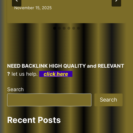
November 15, 2025
NEED BACKLINK HIGH QUALITY and RELEVANT
?
let us help.
click here
Search
Search
Recent Posts