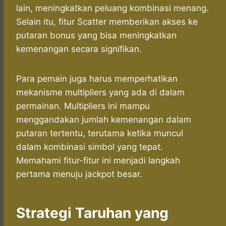
lain, meningkatkan peluang kombinasi menang.
Selain itu, fitur Scatter memberikan akses ke
putaran bonus yang bisa meningkatkan
kemenangan secara signifikan.
Para pemain juga harus memperhatikan
mekanisme multipliers yang ada di dalam
permainan. Multipliers ini mampu
menggandakan jumlah kemenangan dalam
putaran tertentu, terutama ketika muncul
dalam kombinasi simbol yang tepat.
Memahami fitur-fitur ini menjadi langkah
pertama menuju jackpot besar.
Strategi Taruhan yang