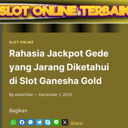
Skip
to
content
SLOT ONLINE
Rahasia Jackpot Gede
yang Jarang Diketahui
di Slot Ganesha Gold
By
admin14iz
December 1, 2025
Bagikan
W
F
M
T
S
L
X
Share