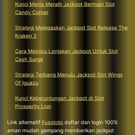
Kunci Manis Meraih Jackpot Bermain Slot
Candy Corner
Strategi Melepaskan Jackpot Slot Release The
Kraken 2
Cara Memicu Lonjakan Jackpot Untuk Slot
Cash Surge
Strategi Terbang Menuju Jackpot Slot Wings
Of Iguazu
Kunci Keberuntungan Jackpot di Slot
Prosperity Lion
Link alternatif
Fusototo
daftar dan login 100%
aman mudah gampang memberikan jackpot