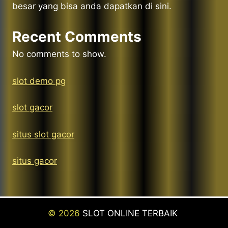
besar yang bisa anda dapatkan di sini.
Recent Comments
No comments to show.
slot demo pg
slot gacor
situs slot gacor
situs gacor
© 2026
SLOT ONLINE TERBAIK