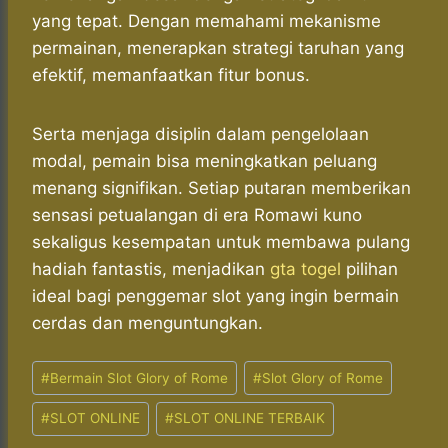
yang tepat. Dengan memahami mekanisme
permainan, menerapkan strategi taruhan yang
efektif, memanfaatkan fitur bonus.
Serta menjaga disiplin dalam pengelolaan
modal, pemain bisa meningkatkan peluang
menang signifikan. Setiap putaran memberikan
sensasi petualangan di era Romawi kuno
sekaligus kesempatan untuk membawa pulang
hadiah fantastis, menjadikan
gta togel
pilihan
ideal bagi penggemar slot yang ingin bermain
cerdas dan menguntungkan.
Post
#
Bermain Slot Glory of Rome
#
Slot Glory of Rome
Tags:
#
SLOT ONLINE
#
SLOT ONLINE TERBAIK