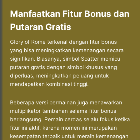
Manfaatkan Fitur Bonus dan
Putaran Gratis
Glory of Rome terkenal dengan fitur bonus
yang bisa meningkatkan kemenangan secara
signifikan. Biasanya, simbol Scatter memicu
putaran gratis dengan simbol khusus yang
diperluas, meningkatkan peluang untuk
mendapatkan kombinasi tinggi.
Beberapa versi permainan juga menawarkan
multiplikator tambahan selama fitur bonus
berlangsung. Pemain cerdas selalu fokus ketika
fitur ini aktif, karena momen ini merupakan
kesempatan terbaik untuk meraih kemenangan