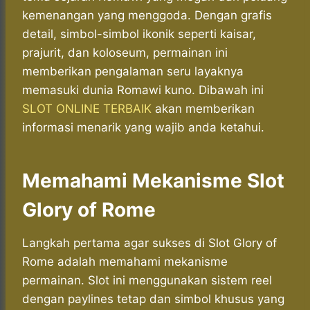
kemenangan yang menggoda. Dengan grafis
detail, simbol-simbol ikonik seperti kaisar,
prajurit, dan koloseum, permainan ini
memberikan pengalaman seru layaknya
memasuki dunia Romawi kuno. Dibawah ini
SLOT ONLINE TERBAIK
akan memberikan
informasi menarik yang wajib anda ketahui.
Memahami Mekanisme Slot
Glory of Rome
Langkah pertama agar sukses di Slot Glory of
Rome adalah memahami mekanisme
permainan. Slot ini menggunakan sistem reel
dengan paylines tetap dan simbol khusus yang