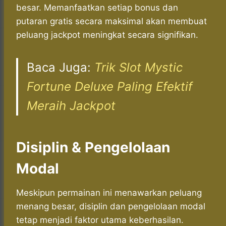
besar. Memanfaatkan setiap bonus dan
putaran gratis secara maksimal akan membuat
peluang jackpot meningkat secara signifikan.
Baca Juga:
Trik Slot Mystic
Fortune Deluxe Paling Efektif
Meraih Jackpot
Disiplin & Pengelolaan
Modal
Meskipun permainan ini menawarkan peluang
menang besar, disiplin dan pengelolaan modal
tetap menjadi faktor utama keberhasilan.