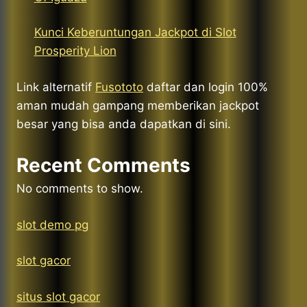
Kunci Keberuntungan Jackpot di Slot
Prosperity Lion
Link alternatif
Fusototo
daftar dan login 100%
aman mudah gampang memberikan jackpot
besar yang bisa anda dapatkan di sini.
Recent Comments
No comments to show.
slot demo pg
slot gacor
situs slot gacor