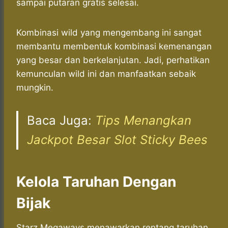
sampai putaran gratis selesai.
Kombinasi wild yang mengembang ini sangat
membantu membentuk kombinasi kemenangan
yang besar dan berkelanjutan. Jadi, perhatikan
kemunculan wild ini dan manfaatkan sebaik
mungkin
.
Baca Juga:
Tips Menangkan
Jackpot Besar Slot Sticky Bees
Kelola Taruhan Dengan
Bijak
Starz Megaways menawarkan rentang taruhan