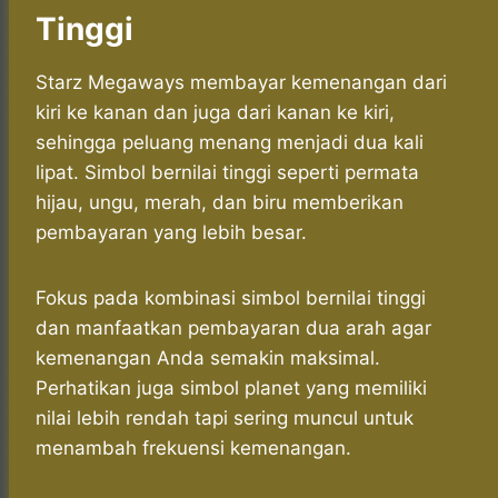
Tinggi
Starz Megaways membayar kemenangan dari
kiri ke kanan dan juga dari kanan ke kiri,
sehingga peluang menang menjadi dua kali
lipat. Simbol bernilai tinggi seperti permata
hijau, ungu, merah, dan biru memberikan
pembayaran yang lebih besar.
Fokus pada kombinasi simbol bernilai tinggi
dan manfaatkan pembayaran dua arah agar
kemenangan Anda semakin maksimal.
Perhatikan juga simbol planet yang memiliki
nilai lebih rendah tapi sering muncul untuk
menambah frekuensi kemenangan
.